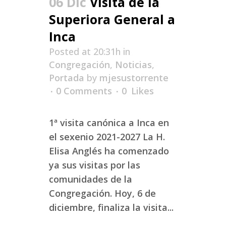
06 Dic
Visita de la
Superiora General a
Inca
Posted at 20:31h
in
Congregación
,
Noticias
,
Portada
by
mjesustorrente
0 Comments
0
Likes
1ª visita canónica a Inca en
el sexenio 2021-2027 La H.
Elisa Anglés ha comenzado
ya sus visitas por las
comunidades de la
Congregación. Hoy, 6 de
diciembre, finaliza la visita...