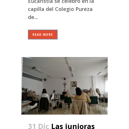
Eucaristía se celebró en la
capilla del Colegio Pureza
de...
READ MORE
31 Dic
Las junioras