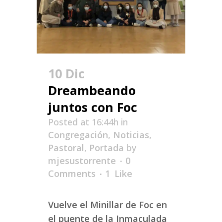
10 Dic
Dreambeando
juntos con Foc
Posted at 16:44h
in
Congregación
,
Noticias
,
Pastoral
,
Portada
by
mjesustorrente
0
Comments
1
Like
Vuelve el Minillar de Foc en
el puente de la Inmaculada