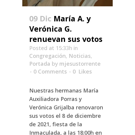
09 Dic
María A. y
Verónica G.
renuevan sus votos
Posted at 15:33h
in
Congregación
,
Noticias
,
Portada
by
mjesustorrente
0 Comments
0
Likes
Nuestras hermanas María
Auxiliadora Porras y
Verónica Grijalba renovaron
sus votos el 8 de diciembre
de 2021, fiesta de la
Inmaculada, a las 18:00h en