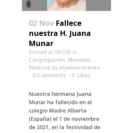
02 Nov
Fallece
nuestra H. Juana
Munar
Posted at 09:27h
in
Congregación
,
Misiones
,
Noticias
by
mjesustorrente
0 Comments
0
Likes
Nuestra hermana Juana
Munar ha fallecido en el
colegio Madre Alberta
(España) el 1 de noviembre
de 2021, en la festividad de