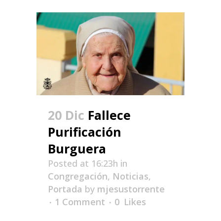
20 Dic
Fallece
Purificación
Burguera
Posted at 16:23h
in
Congregación
,
Noticias
,
Portada
by
mjesustorrente
1 Comment
0
Likes