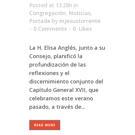
Posted at 13:28h
in
Congregación
,
Noticias
,
Portada
by
mjesustorrente
0 Comments
0
Likes
La H. Elisa Anglés, junto a su
Consejo, planificó la
profundización de las
reflexiones y el
discernimiento conjunto del
Capítulo General XVII, que
celebramos este verano
pasado, a través de...
READ MORE