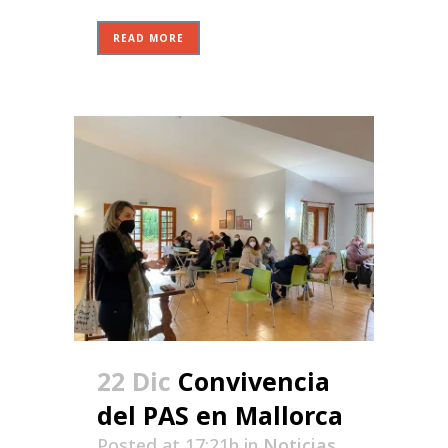
READ MORE
22 Dic
Convivencia
del PAS en Mallorca
Posted at 17:21h
in
Noticias
,