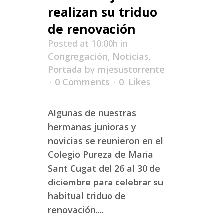
realizan su triduo
de renovación
Posted at 10:00h
in
Congregación
,
Noticias
,
Portada
by
mjesustorrente
0 Comments
0
Likes
Algunas de nuestras
hermanas junioras y
novicias se reunieron en el
Colegio Pureza de María
Sant Cugat del 26 al 30 de
diciembre para celebrar su
habitual triduo de
renovación....