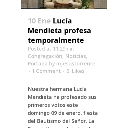
10 Ene
Lucía
Mendieta profesa
temporalmente
Posted at 11:29h
in
Congregación
,
Noticias
,
Portada
by
mjesustorrente
1 Comment
0
Likes
Nuestra hermana Lucía
Mendieta ha profesado sus
primeros votos este
domingo 09 de enero, fiesta
del Bautismo del Señor. La