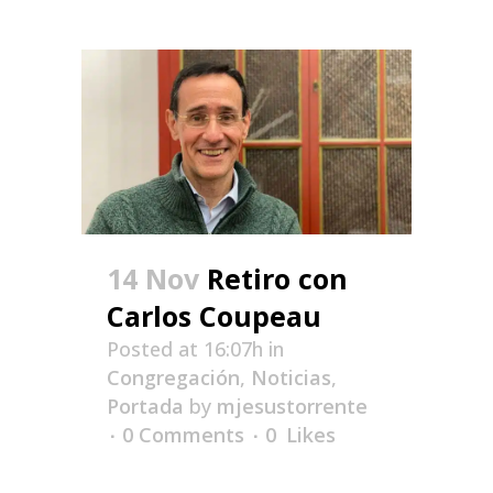
14 Nov
Retiro con
Carlos Coupeau
Posted at 16:07h
in
Congregación
,
Noticias
,
Portada
by
mjesustorrente
0 Comments
0
Likes