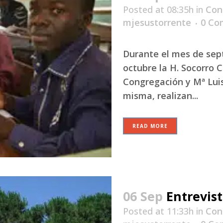
Posted at 08:35h
in
Con
mjesustorrente
0 Co
Durante el mes de sep
octubre la H. Socorro 
Congregación y Mª Luis
misma, realizan...
READ MORE
06 Sep
Entrevis
Posted at 11:33h
in
Con