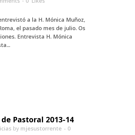
mments
0
Likes
 entrevistó a la H. Mónica Muñoz,
Roma, el pasado mes de julio. Os
iones. Entrevista H. Mónica
a...
 de Pastoral 2013-14
icias
by
mjesustorrente
0