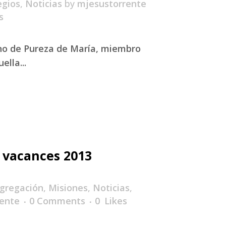
egios
,
Noticias
by
mjesustorrente
s
mno de Pureza de María, miembro
ella...
 vacances 2013
gregación
,
Misiones
,
Noticias
,
ente
0 Comments
0
Likes