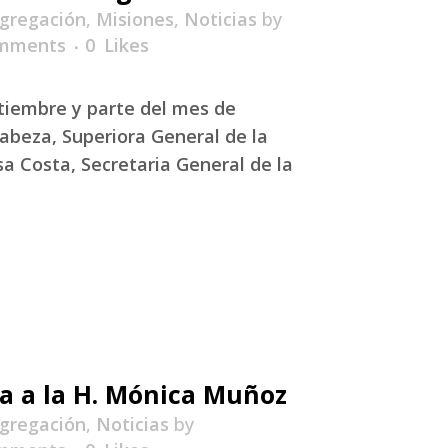
gregación
,
Misiones
,
Noticias
by
mments
0
Likes
tiembre y parte del mes de
Cabeza, Superiora General de la
a Costa, Secretaria General de la
ta a la H. Mónica Muñoz
gregación
,
Noticias
by