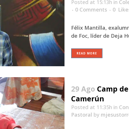
Posted at 15:13h
in
Col
0 Comments
0
Like
Félix Mantilla, exalu
de Foc, líder de Deja Hu
READ MORE
29 Ago
Camp de
Camerún
Posted at 11:35h
in
Con
Pastoral
by
mjesustorr