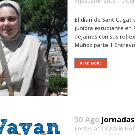
mjesustorrente
0 Co
El diari de Sant Cugat
juniora estudiante en 
dejamos con sus reflex
Muñoz parte 1 Entrevist
READ MORE
30 Ago
Jornadas
Posted at 15:20h
in
Not