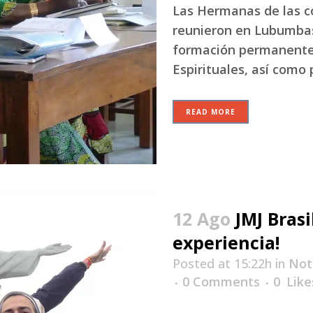
Las Hermanas de las 
reunieron en Lubumbas
formación permanente y
Espirituales, así como p
READ MORE
12 Ago
JMJ Bras
experiencia!
Posted at 15:22h
in
Not
0 Comments
0
Like