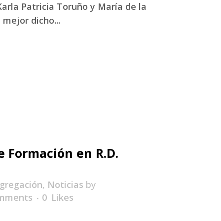
arla Patricia Toruño y María de la
mejor dicho...
e Formación en R.D.
gregación
,
Noticias
by
mments
0
Likes