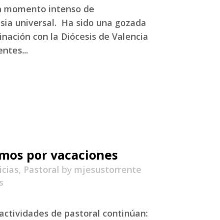
 un momento intenso de
ia universal. Ha sido una gozada
inación con la Diócesis de Valencia
ntes...
mos por vacaciones
icias
,
Pastoral
by
mjesustorrente
s
 actividades de pastoral continúan: