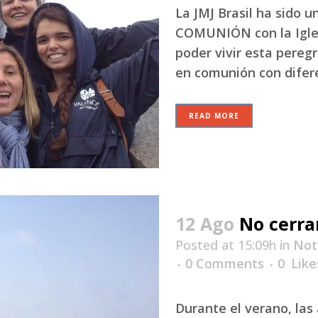
La JMJ Brasil ha sido
COMUNIÓN con la Igles
poder vivir esta peregr
en comunión con difere
READ MORE
12 Ago
No cerra
Posted at 15:09h
in
Not
0 Comments
0
Like
Durante el verano, las