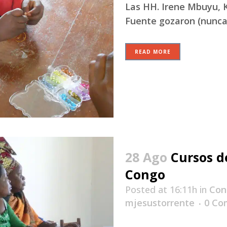
Las HH. Irene Mbuyu, K
Fuente gozaron (nunca 
READ MORE
28 Ago
Cursos d
Congo
Posted at 16:11h
in
Con
mjesustorrente
0 Co