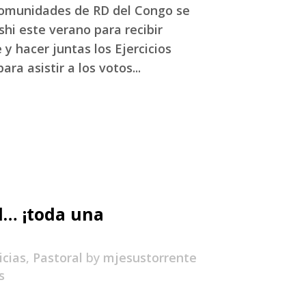
comunidades de RD del Congo se
hi este verano para recibir
 hacer juntas los Ejercicios
ara asistir a los votos...
il… ¡toda una
icias
,
Pastoral
by
mjesustorrente
s