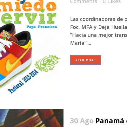
Comments
0
Likes
Las coordinadoras de p
Foc, MFA y Deja Huell
“Hacia una mejor trans
María”....
READ MORE
30 Ago
Panamá 