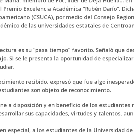
e María, miembro de Foc, líder de Deja Huella… en e
el Premio Excelencia Académica “Rubén Darío”. Dicha 
roamericano (CSUCA), por medio del Consejo Region
démico de las universidades estatales de Centroam
 lectura es su “pasa tiempo” favorito. Señaló que de
. Si se le presenta la oportunidad de especializars
udiar.
nocimiento recibido, expresó que fue algo inespera
s estudiantes son objeto de reconocimiento.
ne a disposición y en beneficio de los estudiantes
esarrollar sus capacidades, virtudes y talentos, au
y en especial, a los estudiantes de la Universidad