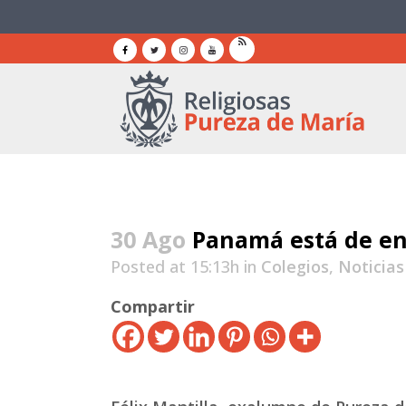
30 Ago
Panamá está de e
Posted at 15:13h
in
Colegios
,
Noticias
Compartir