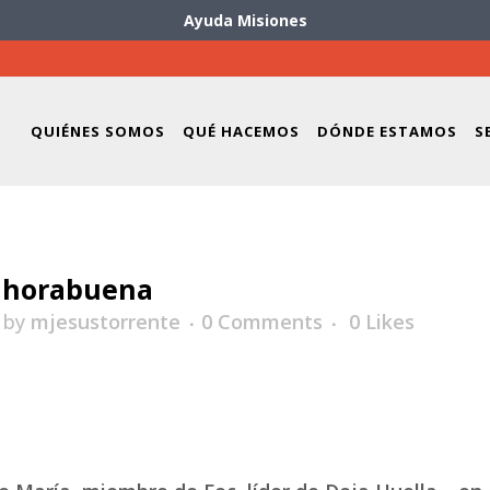
Ayuda Misiones
QUIÉNES SOMOS
QUÉ HACEMOS
DÓNDE ESTAMOS
S
nhorabuena
by
mjesustorrente
0 Comments
0
Likes