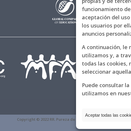
propias y de tercero
funcionamiento de 
aceptación del uso 
los usuarios por el
anuncios personal
A continuación, le
utilizamos y, a tra
todas las cookies, 
seleccionar aquell
Puede consultar la
utilizamos en nues
Aceptar todas las cooki
fake Rolex
Copyright © 2022 RR. Pureza de María
Watches