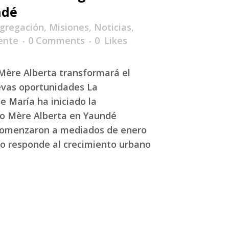
ndé
gregación
,
Misiones
,
Noticias
,
ente
0 Comments
0
Likes
Mère Alberta transformará el
evas oportunidades La
 María ha iniciado la
io Mère Alberta en Yaundé
comenzaron a mediados de enero
to responde al crecimiento urbano