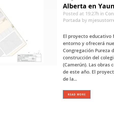
Alberta en Yau
Posted at 19:27h
in
Con
Portada
by
mjesustorr
El proyecto educativo 
entorno y ofrecerá nu
Congregación Pureza de
construcción del coleg
(Camerún). Las obras 
de este año. El proyec
de la...
READ MORE