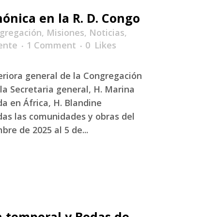
nónica en la R. D. Congo
gregación
,
Misiones
,
Noticias
,
ente
1 Comment
0
Likes
periora general de la Congregación
la Secretaria general, H. Marina
a en África, H. Blandine
as las comunidades y obras del
re de 2025 al 5 de...
n temporal y Bodas de