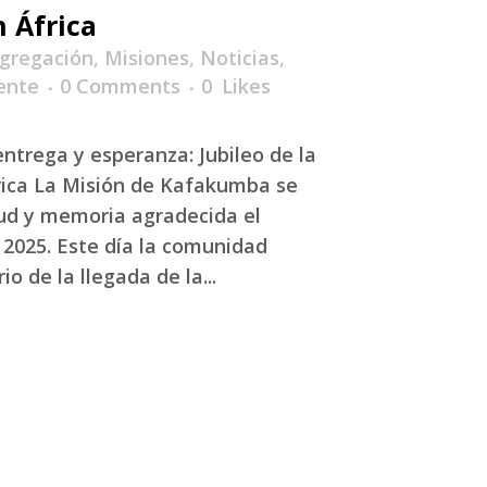
n África
gregación
,
Misiones
,
Noticias
,
ente
0 Comments
0
Likes
entrega y esperanza: Jubileo de la
rica La Misión de Kafakumba se
itud y memoria agradecida el
 2025. Este día la comunidad
o de la llegada de la...