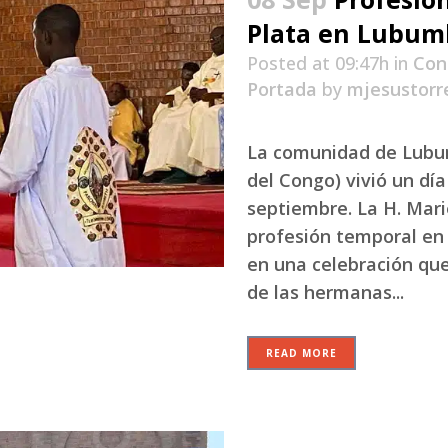
Plata en Lubum
Posted at 09:47h
in
Con
Portada
by
mjesustorr
La comunidad de Lubu
del Congo) vivió un día
septiembre. La H. Mar
profesión temporal en
en una celebración que
de las hermanas...
READ MORE