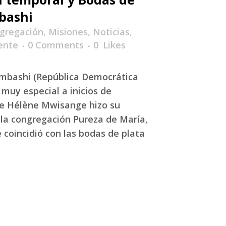
bashi
gregación
,
Misiones
,
Noticias
,
ente
0 Comments
0
Likes
mbashi (República Democrática
 muy especial a inicios de
ie Hélène Mwisange hizo su
 la congregación Pureza de María,
 coincidió con las bodas de plata