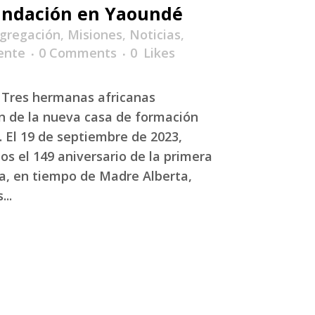
undación en Yaoundé
gregación
,
Misiones
,
Noticias
,
ente
0 Comments
0
Likes
 Tres hermanas africanas
n de la nueva casa de formación
 El 19 de septiembre de 2023,
s el 149 aniversario de la primera
a, en tiempo de Madre Alberta,
..