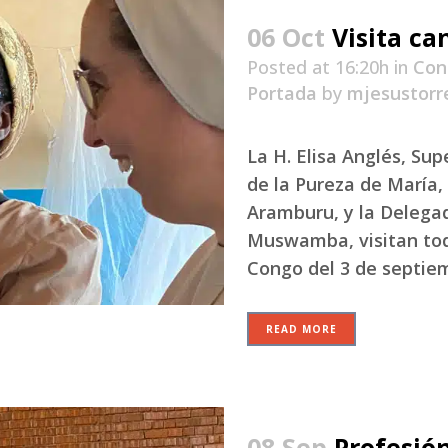
06 Oct
Visita ca
Posted at 16:20h
in
Con
Portada
by
mjesustorr
La H. Elisa Anglés, Su
de la Pureza de María, 
Aramburu, y la Delegad
Muswamba, visitan tod
Congo del 3 de septiemb
READ MORE
08 Sep
Profesió