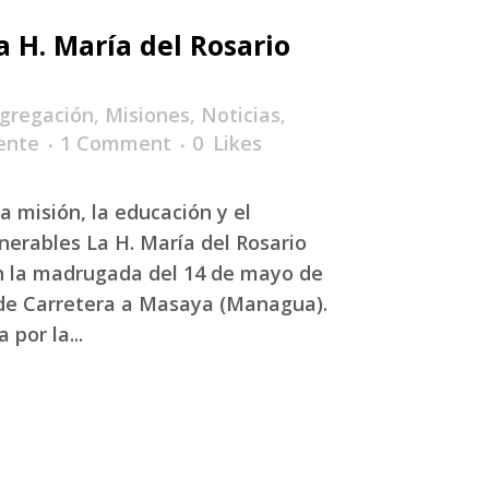
la H. María del Rosario
gregación
,
Misiones
,
Noticias
,
ente
1 Comment
0
Likes
a misión, la educación y el
nerables La H. María del Rosario
en la madrugada del 14 de mayo de
de Carretera a Masaya (Managua).
por la...