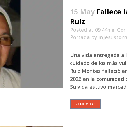
15 May
Fallece 
Ruiz
Posted at 09:44h
in
Con
Portada
by
mjesustorr
Una vida entregada a l
cuidado de los más vul
Ruiz Montes falleció 
2026 en la comunidad 
Su vida estuvo marcada 
READ MORE