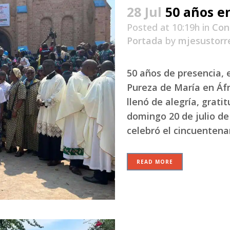
28 Jul
50 años e
Posted at 10:19h
in
Con
Portada
by
mjesustorr
50 años de presencia, 
Pureza de María en Áf
llenó de alegría, grat
domingo 20 de julio de
celebró el cincuentenari
READ MORE