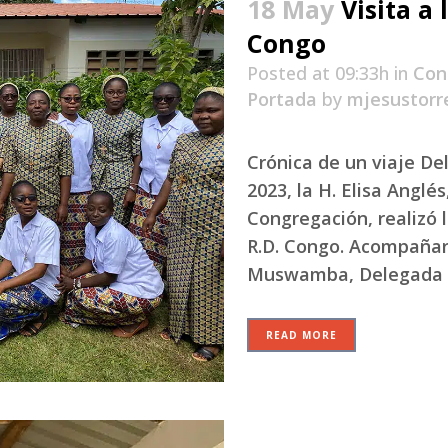
18 May
Visita a
Congo
Posted at 09:33h
in
Con
Portada
by
mjesustorr
Crónica de un viaje Del
2023, la H. Elisa Anglé
Congregación, realizó l
R.D. Congo. Acompañaron
Muswamba, Delegada s
READ MORE