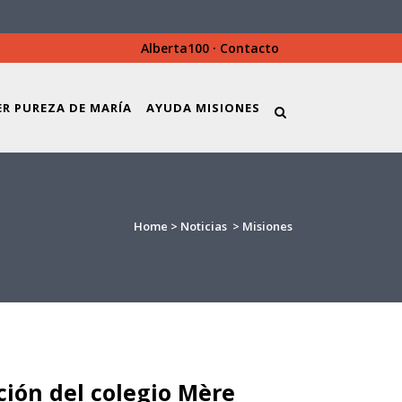
Alberta100
·
Contacto
ER PUREZA DE MARÍA
AYUDA MISIONES
Home
>
Noticias
>
Misiones
ción del colegio Mère