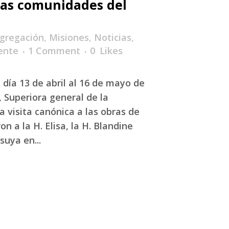
 las comunidades del
gregación
,
Misiones
,
Noticias
,
ente
1 Comment
0
Likes
 día 13 de abril al 16 de mayo de
s, Superiora general de la
a visita canónica a las obras de
 a la H. Elisa, la H. Blandine
uya en...