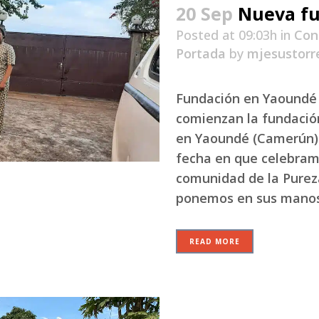
20 Sep
Nueva f
Posted at 09:03h
in
Con
Portada
by
mjesustorr
Fundación en Yaoundé
comienzan la fundació
en Yaoundé (Camerún).
fecha en que celebramo
comunidad de la Purez
ponemos en sus manos.
READ MORE