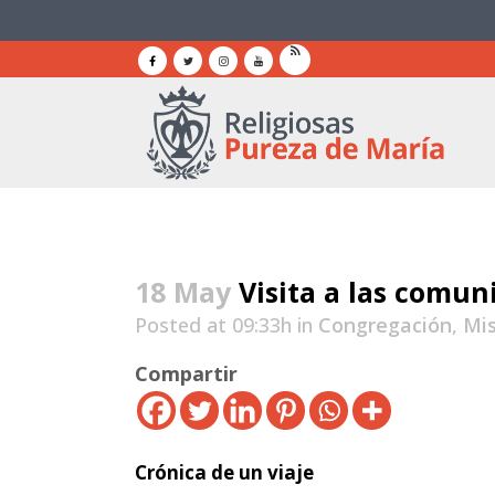
18 May
Visita a las comun
Posted at 09:33h
in
Congregación
,
Mi
Compartir
Crónica de un viaje