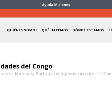
Ayuda Misiones
QUIÉNES SOMOS
QUÉ HACEMOS
DÓNDE ESTAMOS
S
idades del Congo
siones
,
Noticias
,
Portada
by
mjesustorrente
1 Co