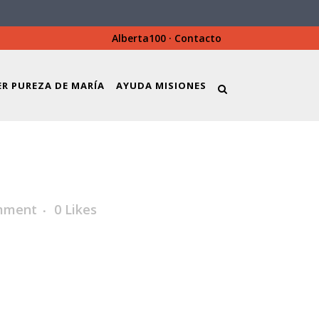
Alberta100
·
Contacto
ER PUREZA DE MARÍA
AYUDA MISIONES
mment
0
Likes