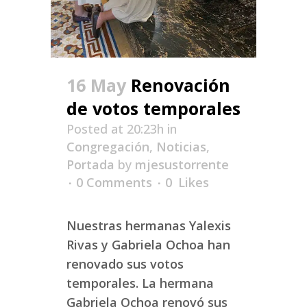
16 May
Renovación
de votos temporales
Posted at 20:23h
in
Congregación
,
Noticias
,
Portada
by
mjesustorrente
0 Comments
0
Likes
Nuestras hermanas Yalexis
Rivas y Gabriela Ochoa han
renovado sus votos
temporales. La hermana
Gabriela Ochoa renovó sus