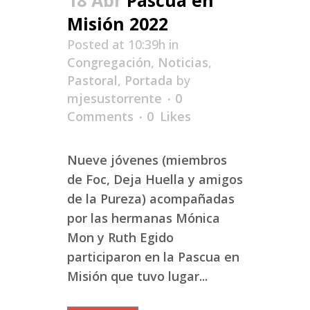
Misión 2022
Posted at 10:39h
in
Congregación
,
Noticias
,
Pastoral
,
Portada
by
mjesustorrente
0
Comments
0
Likes
Nueve jóvenes (miembros
de Foc, Deja Huella y amigos
de la Pureza) acompañadas
por las hermanas Mónica
Mon y Ruth Egido
participaron en la Pascua en
Misión que tuvo lugar...