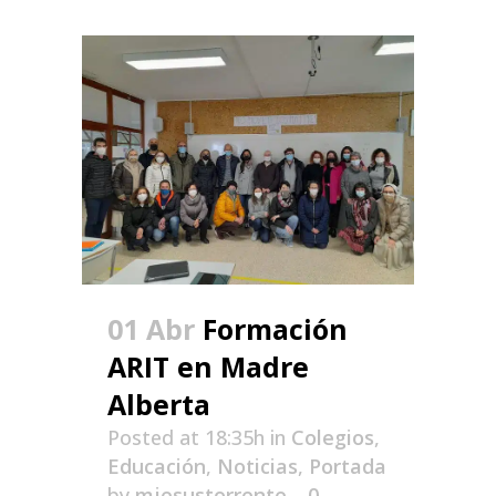
01 Abr
Formación
ARIT en Madre
Alberta
Posted at 18:35h
in
Colegios
,
Educación
,
Noticias
,
Portada
by
mjesustorrente
0