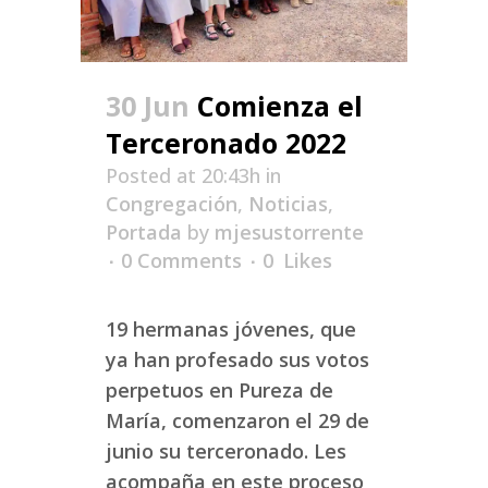
30 Jun
Comienza el
Terceronado 2022
Posted at 20:43h
in
Congregación
,
Noticias
,
Portada
by
mjesustorrente
0 Comments
0
Likes
19 hermanas jóvenes, que
ya han profesado sus votos
perpetuos en Pureza de
María, comenzaron el 29 de
junio su terceronado. Les
acompaña en este proceso