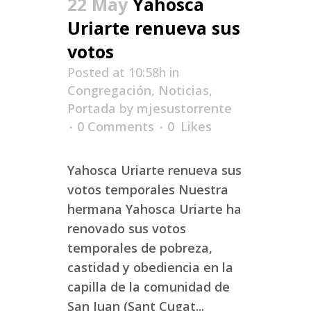
22 May
Yahosca
Uriarte renueva sus
votos
Posted at 10:58h
in
Congregación
,
Noticias
,
Portada
by
mjesustorrente
0 Comments
0
Likes
Yahosca Uriarte renueva sus
votos temporales Nuestra
hermana Yahosca Uriarte ha
renovado sus votos
temporales de pobreza,
castidad y obediencia en la
capilla de la comunidad de
San Juan (Sant Cugat...