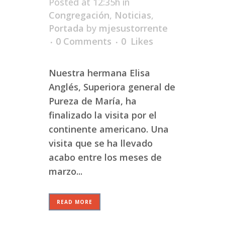
Posted at 12:35h
in
Congregación
,
Noticias
,
Portada
by
mjesustorrente
0 Comments
0
Likes
Nuestra hermana Elisa
Anglés, Superiora general de
Pureza de María, ha
finalizado la visita por el
continente americano. Una
visita que se ha llevado
acabo entre los meses de
marzo...
READ MORE