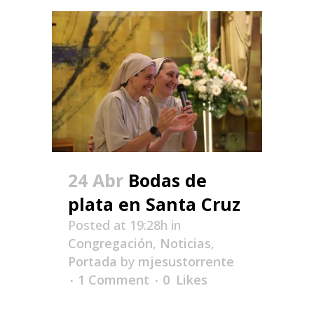
24 Abr
Bodas de
plata en Santa Cruz
Posted at 19:28h
in
Congregación
,
Noticias
,
Portada
by
mjesustorrente
1 Comment
0
Likes