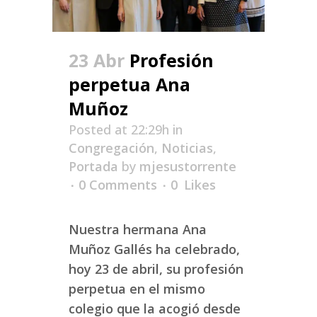
23 Abr
Profesión
perpetua Ana
Muñoz
Posted at 22:29h
in
Congregación
,
Noticias
,
Portada
by
mjesustorrente
0 Comments
0
Likes
Nuestra hermana Ana
Muñoz Gallés ha celebrado,
hoy 23 de abril, su profesión
perpetua en el mismo
colegio que la acogió desde