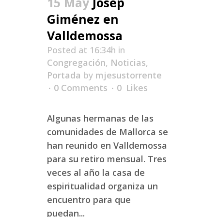
15 May
Josep
Giménez en
Valldemossa
Posted at 16:34h
in
Congregación
,
Noticias
,
Portada
by
mjesustorrente
0 Comments
0
Likes
Algunas hermanas de las
comunidades de Mallorca se
han reunido en Valldemossa
para su retiro mensual. Tres
veces al año la casa de
espiritualidad organiza un
encuentro para que
puedan...