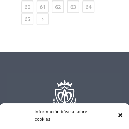
60
61
62
63
64
65
Información básica sobre
cookies