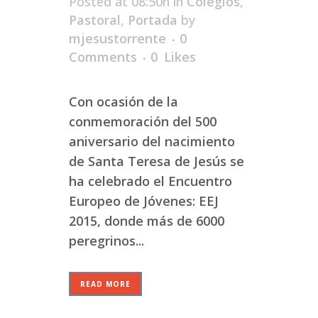
Posted at 08:50h
in
Colegios
,
Pastoral
,
Portada
by
mjesustorrente
0
Comments
0
Likes
Con ocasión de la
conmemoración del 500
aniversario del nacimiento
de Santa Teresa de Jesús se
ha celebrado el Encuentro
Europeo de Jóvenes: EEJ
2015, donde más de 6000
peregrinos...
READ MORE