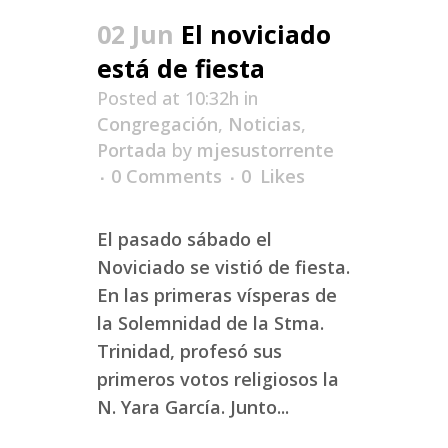
02 Jun
El noviciado
está de fiesta
Posted at 10:32h
in
Congregación
,
Noticias
,
Portada
by
mjesustorrente
0 Comments
0
Likes
El pasado sábado el
Noviciado se vistió de fiesta.
En las primeras vísperas de
la Solemnidad de la Stma.
Trinidad, profesó sus
primeros votos religiosos la
N. Yara García. Junto...