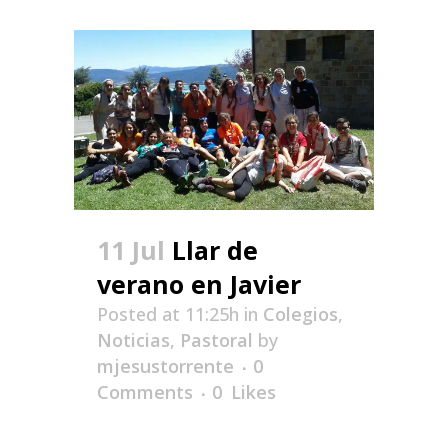
11 Jul
Llar de
verano en Javier
Posted at 11:25h
in
Colegios
,
Noticias
,
Pastoral
by
mjesustorrente
0
Comments
0
Likes