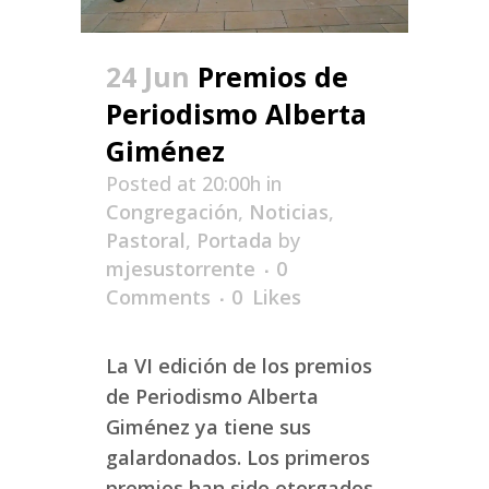
24 Jun
Premios de
Periodismo Alberta
Giménez
Posted at 20:00h
in
Congregación
,
Noticias
,
Pastoral
,
Portada
by
mjesustorrente
0
Comments
0
Likes
La VI edición de los premios
de Periodismo Alberta
Giménez ya tiene sus
galardonados. Los primeros
premios han sido otorgados