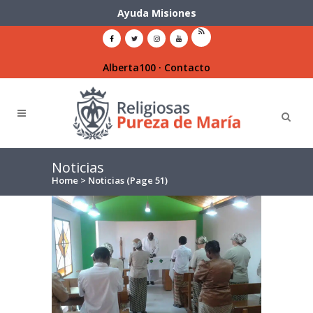
Ayuda Misiones
Alberta100
·
Contacto
Noticias
Home
>
Noticias
(Page 51)