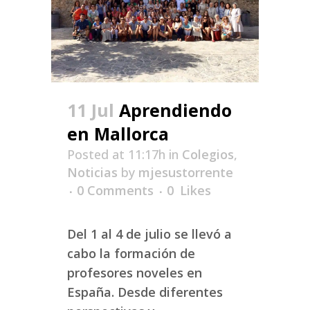
11 Jul
Aprendiendo
en Mallorca
Posted at 11:17h
in
Colegios
,
Noticias
by
mjesustorrente
0 Comments
0
Likes
Del 1 al 4 de julio se llevó a
cabo la formación de
profesores noveles en
España. Desde diferentes