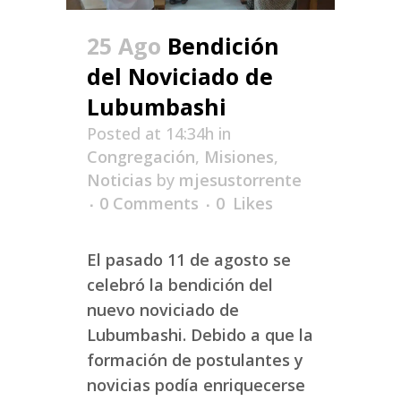
25 Ago
Bendición
del Noviciado de
Lubumbashi
Posted at 14:34h
in
Congregación
,
Misiones
,
Noticias
by
mjesustorrente
0 Comments
0
Likes
El pasado 11 de agosto se
celebró la bendición del
nuevo noviciado de
Lubumbashi. Debido a que la
formación de postulantes y
novicias podía enriquecerse