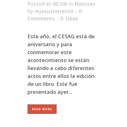
Posted at 08:34h
in
Noticias
by
mjesustorrente
0
Comments
0
Likes
Este año, el CESAG está de
aniversario y para
conmemorar este
acontecimiento se están
llevando a cabo diferentes
actos entre ellos la edición
de un libro. Este fue
presentado ayer...
READ MORE