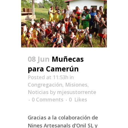
08 Jun
Muñecas
para Camerún
Posted at 11:53h
in
Congregación
,
Misiones
,
Noticias
by
mjesustorrente
0 Comments
0
Likes
Gracias a la colaboración de
Nines Artesanals d'Onil SL y