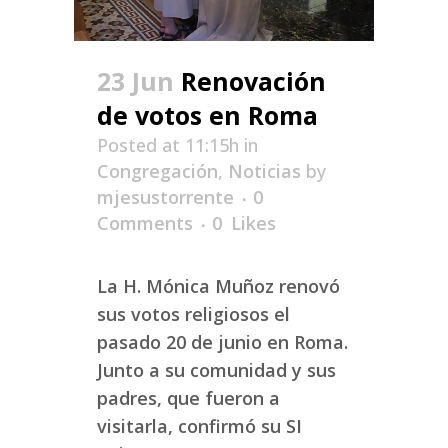
23 Jun
Renovación
de votos en Roma
Posted at 11:15h
in
Congregación
,
Noticias
by
mjesustorrente
0
Comments
0
Likes
La H. Mónica Muñoz renovó
sus votos religiosos el
pasado 20 de junio en Roma.
Junto a su comunidad y sus
padres, que fueron a
visitarla, confirmó su SI