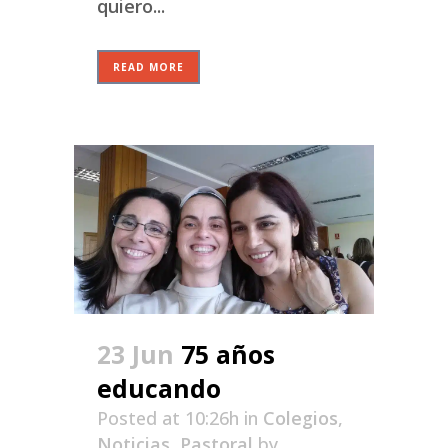
quiero...
READ MORE
23 Jun
75 años
educando
Posted at 10:26h
in
Colegios
,
Noticias
,
Pastoral
by