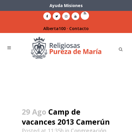
Ayuda Misiones
Alberta100
·
Contacto
29 Ago
Camp de
vacances 2013 Camerún
Posted at 11:35h
in
Congregación
,