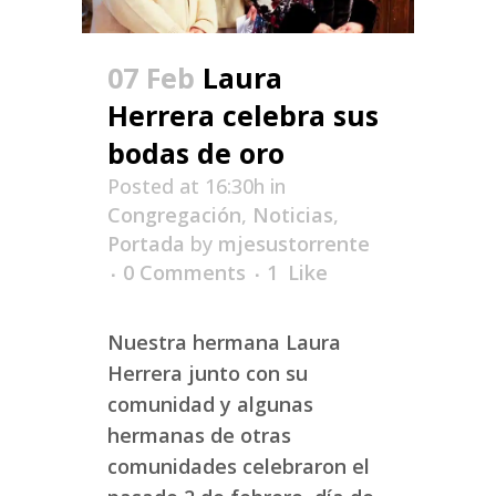
07 Feb
Laura
Herrera celebra sus
bodas de oro
Posted at 16:30h
in
Congregación
,
Noticias
,
Portada
by
mjesustorrente
0 Comments
1
Like
Nuestra hermana Laura
Herrera junto con su
comunidad y algunas
hermanas de otras
comunidades celebraron el