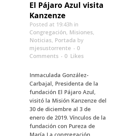
El Pájaro Azul visita
Kanzenze
Posted at 19:43h
in
Congregación
,
Misiones
,
Noticias
,
Portada
by
mjesustorrente
0
Comments
0
Likes
Inmaculada González-
Carbajal, Presidenta de la
fundación El Pájaro Azul,
visitó la Misión Kanzenze del
30 de diciembre al 3 de
enero de 2019. Vínculos de la
fundación con Pureza de
María La congregación