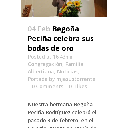
04 Feb
Begoña
Peciña celebra sus
bodas de oro
Posted at 16:43h
in
Congregación
,
Familia
Albertiana
,
Noticias
,
Portada
by
mjesustorrente
0 Comments
0
Likes
Nuestra hermana Begoña
Peciña Rodríguez celebró el
pasado 3 de febrero, en el