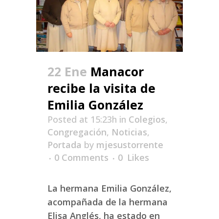
22 Ene
Manacor
recibe la visita de
Emilia González
Posted at 15:23h
in
Colegios
,
Congregación
,
Noticias
,
Portada
by
mjesustorrente
0 Comments
0
Likes
La hermana Emilia González,
acompañada de la hermana
Elisa Anglés, ha estado en