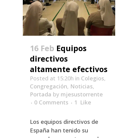
16 Feb
Equipos
directivos
altamente efectivos
Posted at 15:20h
in
Colegios
,
Congregación
,
Noticias
,
Portada
by
mjesustorrente
0 Comments
1
Like
Los equipos directivos de
España han tenido su