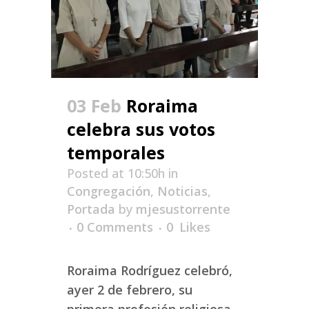
03 Feb
Roraima
celebra sus votos
temporales
Posted at 10:50h
in
Congregación
,
Noticias
,
Portada
by
mjesustorrente
0 Comments
0
Likes
Roraima Rodríguez celebró,
ayer 2 de febrero, su
primera profesión religiosa.