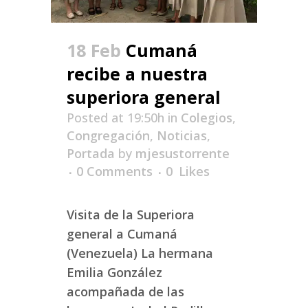
18 Feb
Cumaná
recibe a nuestra
superiora general
Posted at 19:50h
in
Colegios
,
Congregación
,
Noticias
,
Portada
by
mjesustorrente
0 Comments
0
Likes
Visita de la Superiora
general a Cumaná
(Venezuela) La hermana
Emilia González
acompañada de las