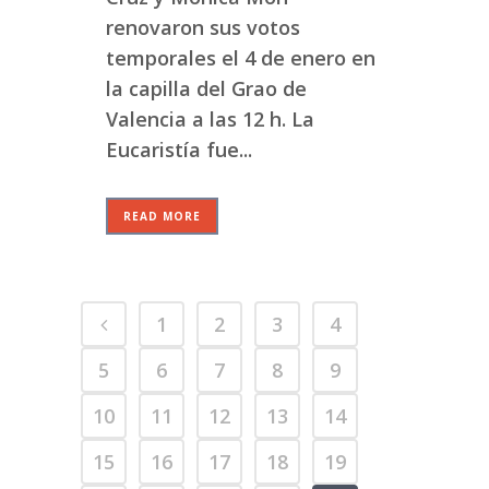
renovaron sus votos
temporales el 4 de enero en
la capilla del Grao de
Valencia a las 12 h. La
Eucaristía fue...
READ MORE
1
2
3
4
5
6
7
8
9
10
11
12
13
14
15
16
17
18
19