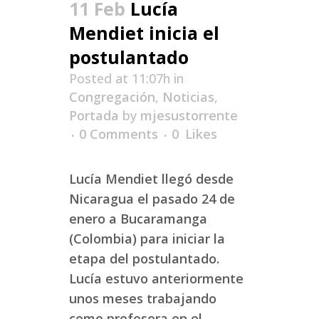
11 Feb
Lucía
Mendiet inicia el
postulantado
Posted at 11:07h
in
Congregación
,
Noticias
,
Portada
by
mjesustorrente
0 Comments
0
Likes
Lucía Mendiet llegó desde
Nicaragua el pasado 24 de
enero a Bucaramanga
(Colombia) para iniciar la
etapa del postulantado.
Lucía estuvo anteriormente
unos meses trabajando
como profesora en el