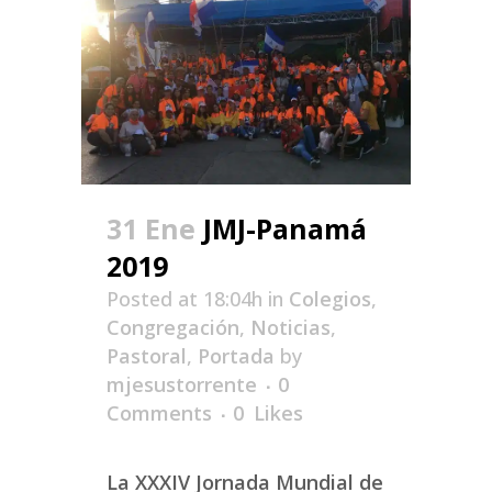
31 Ene
JMJ-Panamá
2019
Posted at 18:04h
in
Colegios
,
Congregación
,
Noticias
,
Pastoral
,
Portada
by
mjesustorrente
0
Comments
0
Likes
La XXXIV Jornada Mundial de