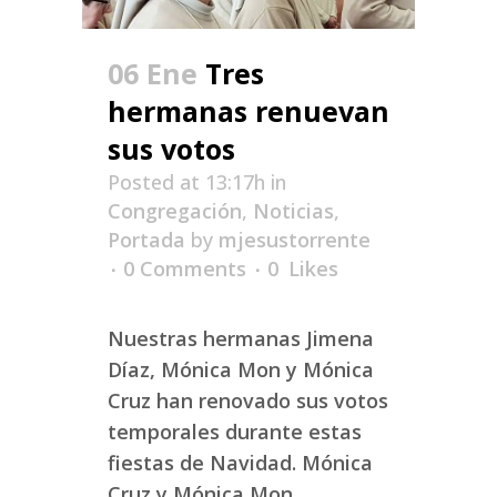
06 Ene
Tres
hermanas renuevan
sus votos
Posted at 13:17h
in
Congregación
,
Noticias
,
Portada
by
mjesustorrente
0 Comments
0
Likes
Nuestras hermanas Jimena
Díaz, Mónica Mon y Mónica
Cruz han renovado sus votos
temporales durante estas
fiestas de Navidad. Mónica
Cruz y Mónica Mon