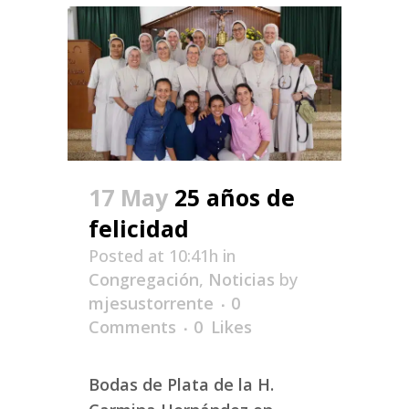
17 May
25 años de
felicidad
Posted at 10:41h
in
Congregación
,
Noticias
by
mjesustorrente
0
Comments
0
Likes
Bodas de Plata de la H.