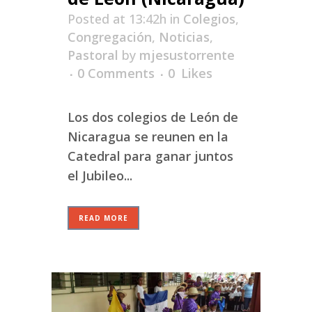
Posted at 13:42h
in
Colegios
,
Congregación
,
Noticias
,
Pastoral
by
mjesustorrente
0 Comments
0
Likes
Los dos colegios de León de
Nicaragua se reunen en la
Catedral para ganar juntos
el Jubileo...
READ MORE