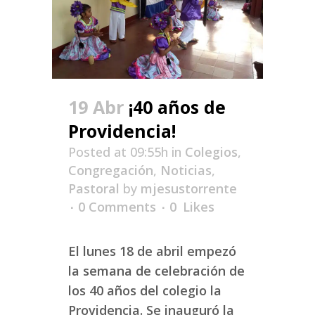
19 Abr
¡40 años de
Providencia!
Posted at 09:55h
in
Colegios
,
Congregación
,
Noticias
,
Pastoral
by
mjesustorrente
0 Comments
0
Likes
El lunes 18 de abril empezó
la semana de celebración de
los 40 años del colegio la
Providencia. Se inauguró la