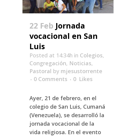
22 Feb
Jornada
vocacional en San
Luis
Posted at 14:34h
in
Colegios
,
Congregación
,
Noticias
,
Pastoral
by
mjesustorrente
0 Comments
0
Likes
Ayer, 21 de febrero, en el
colegio de San Luis, Cumaná
(Venezuela), se desarrolló la
jornada vocacional de la
vida religiosa. En el evento