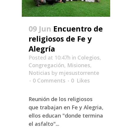
09 Jun
Encuentro de
religiosos de Fe y
Alegría
Posted at 10:47h
in
Colegios
,
Congregación
,
Misiones
,
Noticias
by
mjesustorrente
0 Comments
0
Likes
Reunión de los religiosos
que trabajan en Fe y Alegria,
ellos educan "donde termina
el asfalto"...