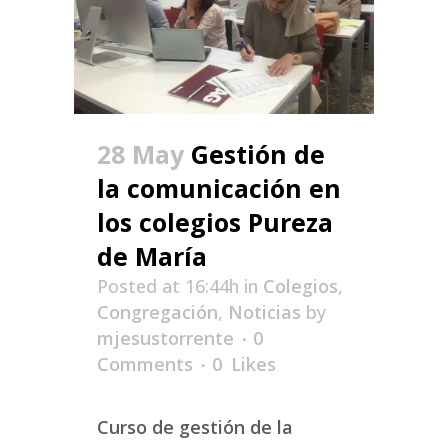
28 May
Gestión de
la comunicación en
los colegios Pureza
de María
Posted at 16:44h
in
Colegios
,
Congregación
,
Noticias
by
mjesustorrente
0
Comments
0
Likes
Curso de gestión de la