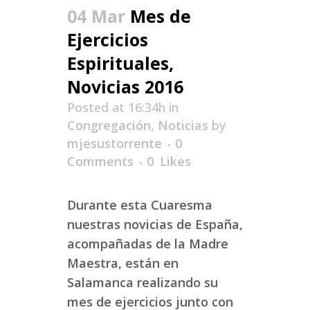
04 Mar
Mes de
Ejercicios
Espirituales,
Novicias 2016
Posted at 16:34h
in
Congregación
,
Noticias
by
mjesustorrente
0
Comments
0
Likes
Durante esta Cuaresma
nuestras novicias de España,
acompañadas de la Madre
Maestra, están en
Salamanca realizando su
mes de ejercicios junto con