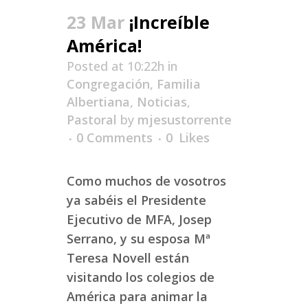
23 Mar
¡Increíble
América!
Posted at 10:22h
in
Congregación
,
Familia
Albertiana
,
Noticias
,
Pastoral
by
mjesustorrente
0 Comments
0
Likes
Como muchos de vosotros
ya sabéis el Presidente
Ejecutivo de MFA, Josep
Serrano, y su esposa Mª
Teresa Novell están
visitando los colegios de
América para animar la