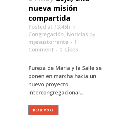
nueva misión
compartida
Posted at 13:45h
in
Congregación
,
Noticias
by
mjesustorrente
1
Comment
0
Likes
Pureza de María y la Salle se
ponen en marcha hacia un
nuevo proyecto
intercongregacional...
READ MORE