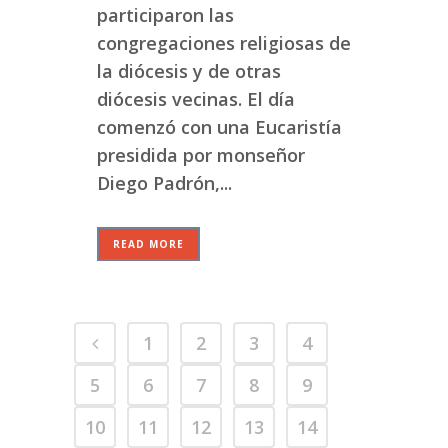
participaron las
congregaciones religiosas de
la diócesis y de otras
diócesis vecinas. El día
comenzó con una Eucaristía
presidida por monseñor
Diego Padrón,...
READ MORE
1
2
3
4
5
6
7
8
9
10
11
12
13
14