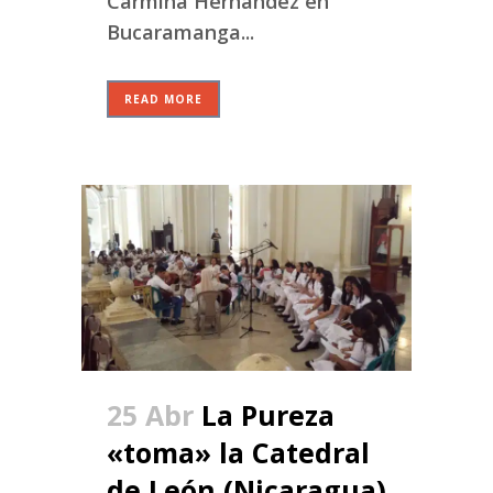
Carmina Hernández en
Bucaramanga...
READ MORE
25 Abr
La Pureza
«toma» la Catedral
de León (Nicaragua)