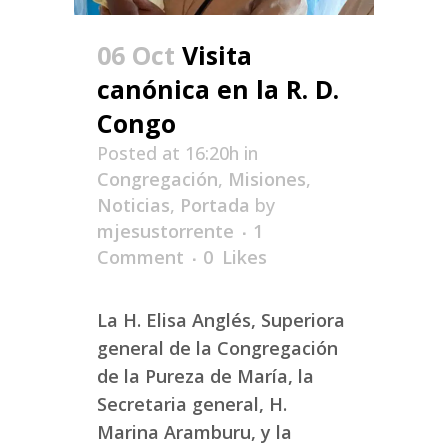
06 Oct
Visita
canónica en la R. D.
Congo
Posted at 16:20h
in
Congregación
,
Misiones
,
Noticias
,
Portada
by
mjesustorrente
1
Comment
0
Likes
La H. Elisa Anglés, Superiora
general de la Congregación
de la Pureza de María, la
Secretaria general, H.
Marina Aramburu, y la