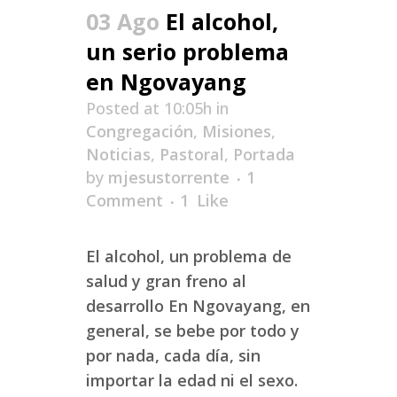
03 Ago
El alcohol,
un serio problema
en Ngovayang
Posted at 10:05h
in
Congregación
,
Misiones
,
Noticias
,
Pastoral
,
Portada
by
mjesustorrente
1
Comment
1
Like
El alcohol, un problema de
salud y gran freno al
desarrollo En Ngovayang, en
general, se bebe por todo y
por nada, cada día, sin
importar la edad ni el sexo.