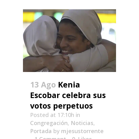
13 Ago
Kenia
Escobar celebra sus
votos perpetuos
Posted at 17:10h
in
Congregación
,
Noticias
,
Portada
by
mjesustorrente