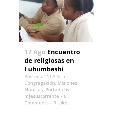
17 Ago
Encuentro
de religiosas en
Lubumbashi
Posted at 11:52h
in
Congregación
,
Misiones
,
Noticias
,
Portada
by
mjesustorrente
0
Comments
0
Likes