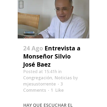
24 Ago
Entrevista a
Monseñor Silvio
José Baez
Posted at 15:41h
in
Congregación
,
Noticias
by
mjesustorrente
3
Comments
1
Like
HAY QUE ESCUCHAR EL