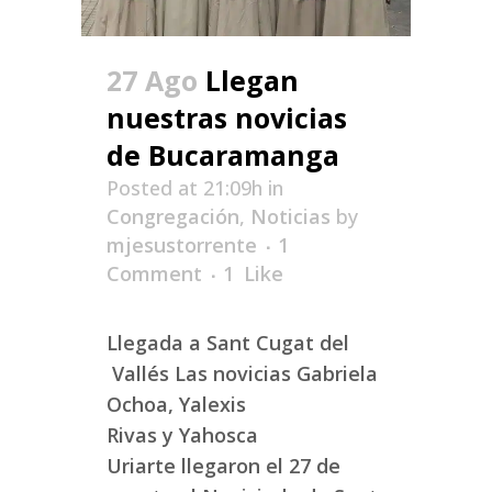
27 Ago
Llegan
nuestras novicias
de Bucaramanga
Posted at 21:09h
in
Congregación
,
Noticias
by
mjesustorrente
1
Comment
1
Like
Llegada a Sant Cugat del
Vallés Las novicias Gabriela
Ochoa, Yalexis
Rivas y Yahosca
Uriarte llegaron el 27 de