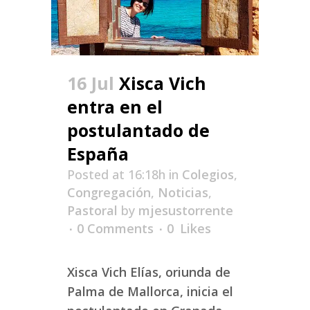
16 Jul
Xisca Vich
entra en el
postulantado de
España
Posted at 16:18h
in
Colegios
,
Congregación
,
Noticias
,
Pastoral
by
mjesustorrente
0 Comments
0
Likes
Xisca Vich Elías, oriunda de
Palma de Mallorca, inicia el