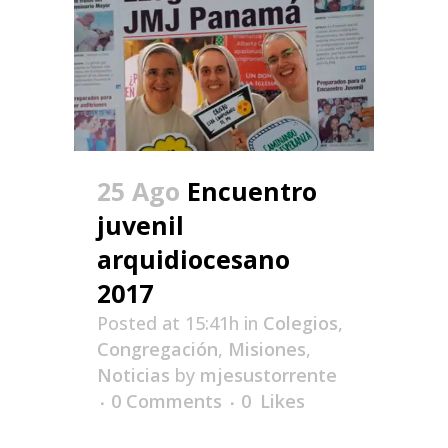
25 Ago
Encuentro
juvenil
arquidiocesano
2017
Posted at 15:41h
in
Colegios
,
Congregación
,
Misiones
,
Noticias
by
mjesustorrente
0 Comments
0
Likes