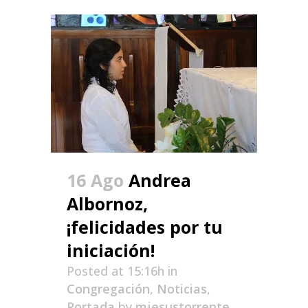
16 Ago
Andrea
Albornoz,
¡felicidades por tu
iniciación!
Posted at 15:16h
in
Congregación
,
Noticias
,
Portada
by
mjesustorrente