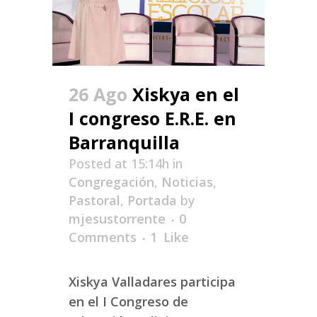
26 Ago
Xiskya en el
I congreso E.R.E. en
Barranquilla
Posted at 15:14h
in
Congregación
,
Noticias
,
Pastoral
,
Portada
by
mjesustorrente
0
Comments
1
Like
Xiskya Valladares participa
en el I Congreso de