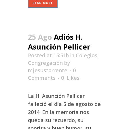
READ MORE
25 Ago
Adiós H.
Asunción Pellicer
Posted at 15:51h
in
Colegios
,
Congregación
by
mjesustorrente
0
Comments
0
Likes
La H. Asunción Pellicer
falleció el día 5 de agosto de
2014. En la memoria nos
queda su recuerdo, su
sonrisa y buen humor, su