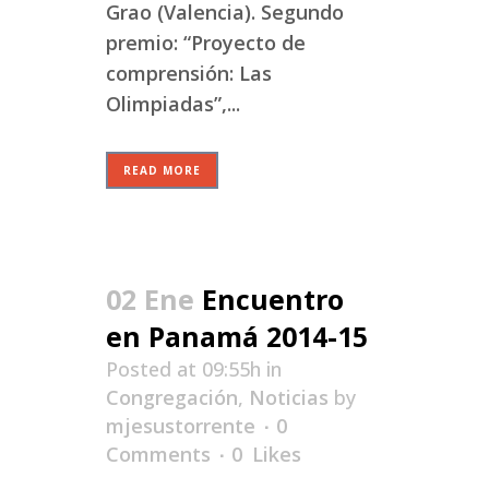
Grao (Valencia). Segundo
premio: “Proyecto de
comprensión: Las
Olimpiadas”,...
READ MORE
02 Ene
Encuentro
en Panamá 2014-15
Posted at 09:55h
in
Congregación
,
Noticias
by
mjesustorrente
0
Comments
0
Likes