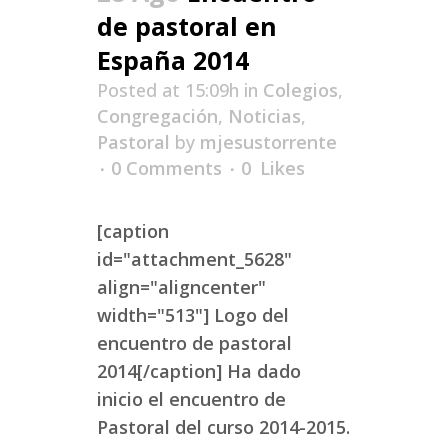
de pastoral en
España 2014
Posted at 15:09h
in
Colegios
,
Congregación
,
Noticias
,
Pastoral
by
mjesustorrente
0 Comments
0
Likes
[caption
id="attachment_5628"
align="aligncenter"
width="513"] Logo del
encuentro de pastoral
2014[/caption] Ha dado
inicio el encuentro de
Pastoral del curso 2014-2015.