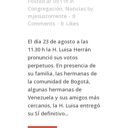
Posted at 09:11h
in
Congregación
,
Noticias
by
mjesustorrente
0
Comments
0
Likes
El día 23 de agosto a las
11.30 h la H. Luisa Herrán
pronunció sus votos
perpetuos. En presencia de
su familia, las hermanas de
la comunidad de Bogotá,
algunas hermanas de
Venezuela y sus amigos más
cercanos, la H. Luisa entregó
su SÍ definitivo...