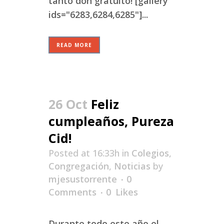
tanto don gratuito! [gallery
ids="6283,6284,6285"]...
READ MORE
26 Oct
Feliz
cumpleaños, Pureza
Cid!
Posted at 16:33h
in
Colegios
,
Congregación
,
Noticias
by
mjesustorrente
0
Comments
0
Likes
Durante todo este año el