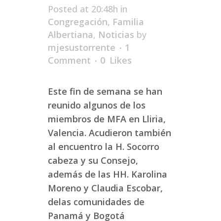
Posted at 20:48h
in
Congregación
,
Familia
Albertiana
,
Noticias
by
mjesustorrente
1
Comment
0
Likes
Este fin de semana se han
reunido algunos de los
miembros de MFA en Lliria,
Valencia. Acudieron también
al encuentro la H. Socorro
cabeza y su Consejo,
además de las HH. Karolina
Moreno y Claudia Escobar,
delas comunidades de
Panamá y Bogotá