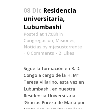
08 Dic
Residencia
universitaria,
Lubumbashi
Posted at 17:08h
in
Congregación
,
Misiones
,
Noticias
by
mjesustorrente
0 Comments
2
Likes
Sigue la formación en R. D.
Congo a cargo de la H. Mª
Teresa Villarino, esta vez en
Lubumbashi, en nuestra
Residencia Universitaria.
!Gracias Pureza de María por