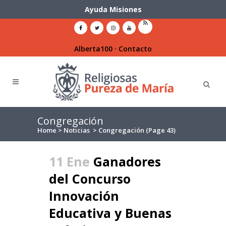
Ayuda Misiones
Alberta100
·
Contacto
Congregación
Home
>
Noticias
>
Congregación
(Page 43)
11 Ene
Ganadores
del Concurso
Innovación
Educativa y Buenas