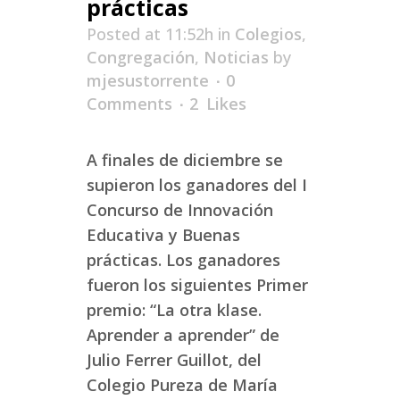
prácticas
Posted at 11:52h
in
Colegios
,
Congregación
,
Noticias
by
mjesustorrente
0
Comments
2
Likes
A finales de diciembre se
supieron los ganadores del I
Concurso de Innovación
Educativa y Buenas
prácticas. Los ganadores
fueron los siguientes Primer
premio: “La otra klase.
Aprender a aprender” de
Julio Ferrer Guillot, del
Colegio Pureza de María