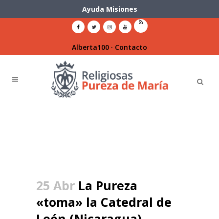
Ayuda Misiones
Alberta100
·
Contacto
25 Abr
La Pureza
«toma» la Catedral de
León (Nicaragua)