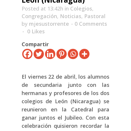
Posted at 13:42h
in
Colegios
,
Congregación
,
Noticias
,
Pastoral
by
mjesustorrente
0 Comments
0
Likes
Compartir
El viernes 22 de abril, los alumnos
de secundaria junto con las
hermanas y profesores de los dos
colegios de León (Nicaragua) se
reunieron en la Catedral para
ganar juntos el Jubileo. Con esta
celebración quisieron recordar la