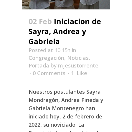
02 Feb
Iniciacion de
Sayra, Andrea y
Gabriela
Posted at 10:15h
in
Congregación
,
Noticias
,
Portada
by
mjesustorrente
0 Comments
1
Like
Nuestros postulantes Sayra
Mondragón, Andrea Pineda y
Gabriela Montenegro han
iniciado hoy, 2 de febrero de
2022, su noviciado. La