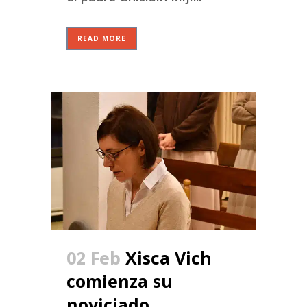
READ MORE
02 Feb
Xisca Vich
comienza su
noviciado