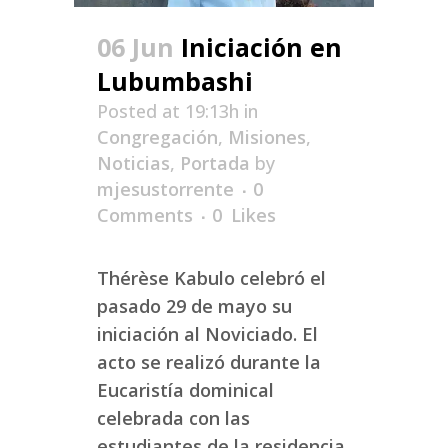
06 Jun
Iniciación en
Lubumbashi
Posted at 19:13h
in
Congregación
,
Misiones
,
Noticias
,
Portada
by
mjesustorrente
0
Comments
0
Likes
Thérèse Kabulo celebró el
pasado 29 de mayo su
iniciación al Noviciado. El
acto se realizó durante la
Eucaristía dominical
celebrada con las
estudiantes de la residencia