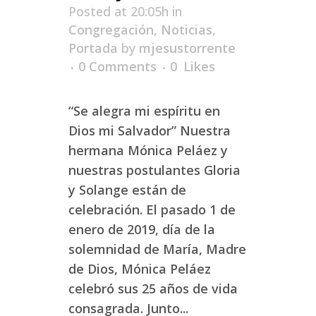
Posted at 20:05h
in
Congregación
,
Noticias
,
Portada
by
mjesustorrente
0 Comments
0
Likes
“Se alegra mi espíritu en
Dios mi Salvador” Nuestra
hermana Mónica Peláez y
nuestras postulantes Gloria
y Solange están de
celebración. El pasado 1 de
enero de 2019, día de la
solemnidad de María, Madre
de Dios, Mónica Peláez
celebró sus 25 años de vida
consagrada. Junto...