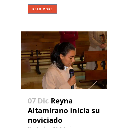
READ MORE
07 Dic
Reyna
Altamirano inicia su
noviciado