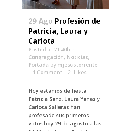
29 Ago
Profesión de
Patricia, Laura y
Carlota
Posted at 21:40h
in
Congregación
,
Noticias
,
Portada
by
mjesustorrente
1 Comment
2
Likes
Hoy estamos de fiesta
Patricia Sanz, Laura Yanes y
Carlota Salleras han
profesado sus primeros
votos hoy 29 de agosto a las