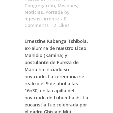
Congregación
,
Misiones
,
Noticias
,
Portada
by
mjesustorrente
0
Comments
2
Likes
Ernestine Kabanga Tshibola,
ex-alumna de nuestro Liceo
Mahidio (Kamina) y
postulante de Pureza de
María ha iniciado su
noviciado. La ceremonia se
realizó el 9 de abril a las
16h30, en la capilla del
noviciado de Lubumbashi. La
eucaristía fue celebrada por
el padre Ghislain Miji...