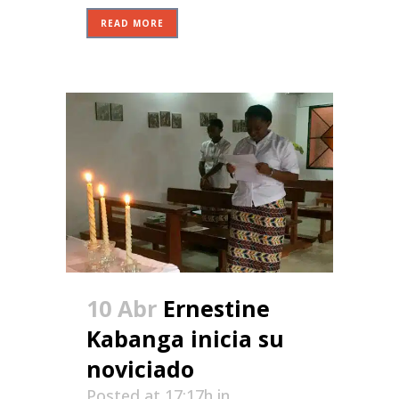
READ MORE
10 Abr
Ernestine
Kabanga inicia su
noviciado
Posted at 17:17h
in