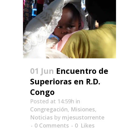
01 Jun
Encuentro de
Superioras en R.D.
Congo
Posted at 14:59h
in
Congregación
,
Misiones
,
Noticias
by
mjesustorrente
0 Comments
0
Likes