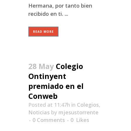
Hermana, por tanto bien
recibido en ti. ...
READ MORE
28 May
Colegio
Ontinyent
premiado en el
Conweb
Posted at 11:47h
in
Colegios
,
Noticias
by
mjesustorrente
0 Comments
0
Likes