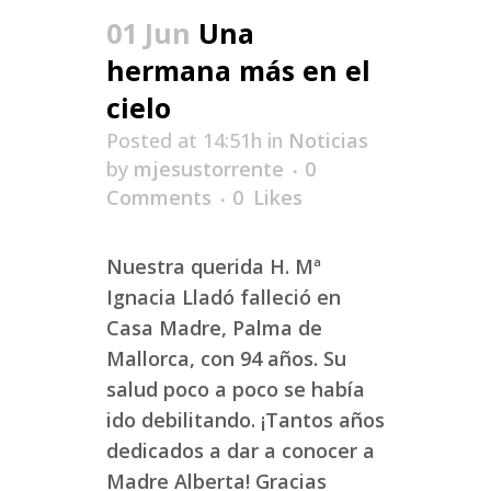
01 Jun
Una
hermana más en el
cielo
Posted at 14:51h
in
Noticias
by
mjesustorrente
0
Comments
0
Likes
Nuestra querida H. Mª
Ignacia Lladó falleció en
Casa Madre, Palma de
Mallorca, con 94 años. Su
salud poco a poco se había
ido debilitando. ¡Tantos años
dedicados a dar a conocer a
Madre Alberta! Gracias