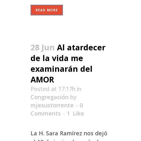
READ MORE
28 Jun
Al atardecer
de la vida me
examinarán del
AMOR
Posted at 17:17h
in
Congregación
by
mjesustorrente
0
Comments
1
Like
La H. Sara Ramírez nos dejó