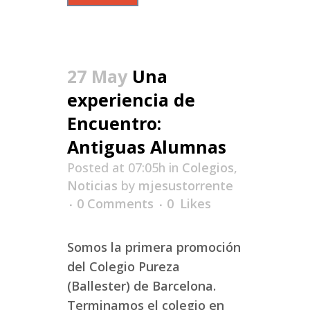
27 May
Una
experiencia de
Encuentro:
Antiguas Alumnas
Posted at 07:05h
in
Colegios
,
Noticias
by
mjesustorrente
0 Comments
0
Likes
Somos la primera promoción
del Colegio Pureza
(Ballester) de Barcelona.
Terminamos el colegio en