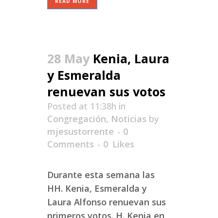
READ MORE
28 May
Kenia, Laura
y Esmeralda
renuevan sus votos
Posted at 11:38h
in
Congregación
,
Noticias
by
mjesustorrente
0
Comments
0
Likes
Durante esta semana las
HH. Kenia, Esmeralda y
Laura Alfonso renuevan sus
primeros votos. H. Kenia en