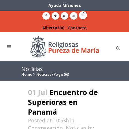
Ayuda Misiones
Alberta100
·
Contacto
Noticias
Home
>
Noticias
(Page 56)
01 Jul
Encuentro de
Superioras en
Panamá
Posted at 10:53h
in
Congregación
,
Noticias
by