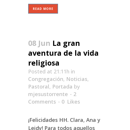
READ MORE
08 Jun
La gran
aventura de la vida
religiosa
Posted at 21:11h
in
Congregación
,
Noticias
,
Pastoral
,
Portada
by
mjesustorrente
2
Comments
0
Likes
¡Felicidades HH. Clara, Ana y
Leidy! Para todos aquellos