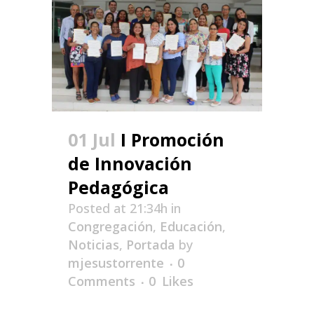
01 Jul
I Promoción
de Innovación
Pedagógica
Posted at 21:34h
in
Congregación
,
Educación
,
Noticias
,
Portada
by
mjesustorrente
0
Comments
0
Likes