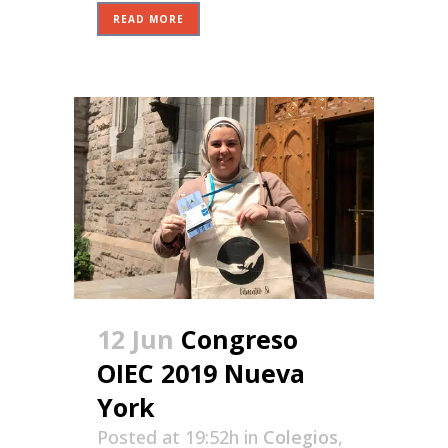
READ MORE
12 Jun
Congreso
OIEC 2019 Nueva
York
Posted at 19:52h
in
Colegios
,