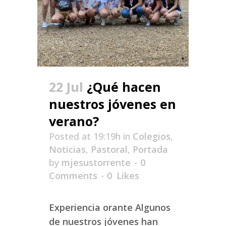
22 Jul
¿Qué hacen
nuestros jóvenes en
verano?
Posted at 19:19h
in
Colegios
,
Noticias
,
Pastoral
,
Portada
by
mjesustorrente
0
Comments
0
Likes
Experiencia orante Algunos
de nuestros jóvenes han