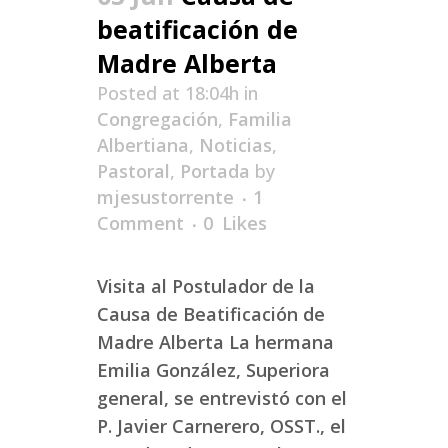
beatificación de
Madre Alberta
Posted at 18:04h
in
Congregación
,
Familia
Albertiana
,
Noticias
,
Pastoral
,
Portada
by
mjesustorrente
1
Comment
0
Likes
Visita al Postulador de la
Causa de Beatificación de
Madre Alberta La hermana
Emilia González, Superiora
general, se entrevistó con el
P. Javier Carnerero, OSST., el