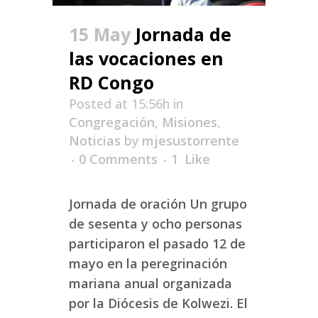
15 May
Jornada de
las vocaciones en
RD Congo
Posted at 15:56h
in
Congregación
,
Misiones
,
Noticias
by
mjesustorrente
0 Comments
1
Like
Jornada de oración Un grupo
de sesenta y ocho personas
participaron el pasado 12 de
mayo en la peregrinación
mariana anual organizada
por la Diócesis de Kolwezi. El