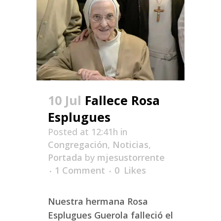
10 Jul
Fallece Rosa
Esplugues
Posted at 12:41h
in
Congregación
,
Noticias
,
Portada
by
mjesustorrente
1 Comment
0
Likes
Nuestra hermana Rosa
Esplugues Guerola falleció el