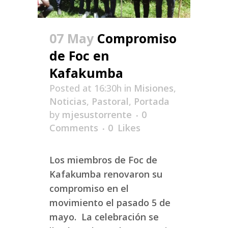
07 May
Compromiso
de Foc en
Kafakumba
Posted at 16:30h
in
Misiones
,
Noticias
,
Pastoral
,
Portada
by
mjesustorrente
0
Comments
0
Likes
Los miembros de Foc de
Kafakumba renovaron su
compromiso en el
movimiento el pasado 5 de
mayo. La celebración se