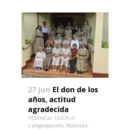
27 Jun
El don de los
años, actitud
agradecida
Posted at 13:07h
in
Congregación
,
Noticias
,