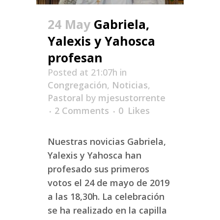
24 May
Gabriela,
Yalexis y Yahosca
profesan
Posted at 21:07h
in
Congregación
,
Noticias
,
Pastoral
by
mjesustorrente
2 Comments
0
Likes
Nuestras novicias Gabriela,
Yalexis y Yahosca han
profesado sus primeros
votos el 24 de mayo de 2019
a las 18,30h. La celebración
se ha realizado en la capilla