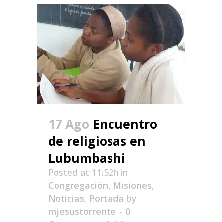
17 Ago
Encuentro
de religiosas en
Lubumbashi
Posted at 11:52h
in
Congregación
,
Misiones
,
Noticias
,
Portada
by
mjesustorrente
0