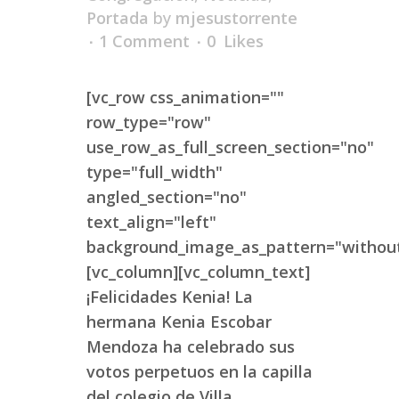
Portada
by
mjesustorrente
1 Comment
0
Likes
[vc_row css_animation=""
row_type="row"
use_row_as_full_screen_section="no"
type="full_width"
angled_section="no"
text_align="left"
background_image_as_pattern="without
[vc_column][vc_column_text]
¡Felicidades Kenia! La
hermana Kenia Escobar
Mendoza ha celebrado sus
votos perpetuos en la capilla
del colegio de Villa