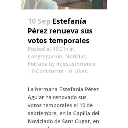
10 Sep
Estefanía
Pérez renueva sus
votos temporales
Posted at 10:31h
in
Congregación
,
Noticias
,
Portada
by
mjesustorrente
0 Comments
0
Likes
La hermana Estefanía Pérez
Aguiar ha renovado sus
votos temporales el 10 de
septiembre, en la Capilla del
Noviciado de Sant Cugat, en