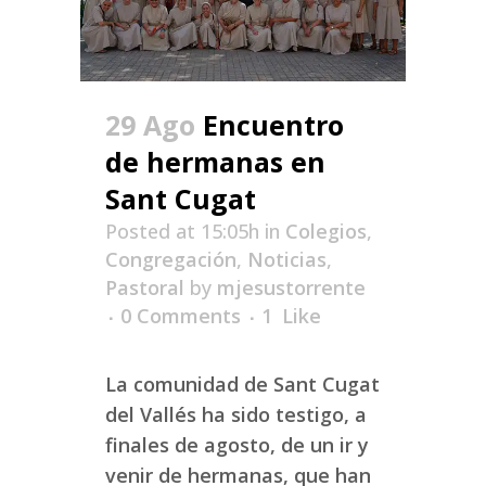
29 Ago
Encuentro
de hermanas en
Sant Cugat
Posted at 15:05h
in
Colegios
,
Congregación
,
Noticias
,
Pastoral
by
mjesustorrente
0 Comments
1
Like
La comunidad de Sant Cugat
del Vallés ha sido testigo, a
finales de agosto, de un ir y
venir de hermanas, que han