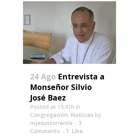
24 Ago
Entrevista a
Monseñor Silvio
José Baez
Posted at 15:41h
in
Congregación
,
Noticias
by
mjesustorrente
3
Comments
1
Like