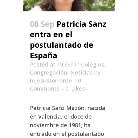
08 Sep
Patricia Sanz
entra en el
postulantado de
España
Posted at 19:33h
in
Colegios
,
Congregación
,
Noticias
by
mjesustorrente
0
Comments
0
Likes
Patricia Sanz Mazón, nacida
en Valencia, el doce de
noviembre de 1981, ha
entrado en el postulantado