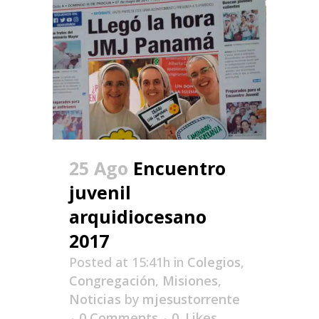
25 Ago
Encuentro
juvenil
arquidiocesano
2017
Posted at 15:41h
in
Colegios
,
Congregación
,
Misiones
,
Noticias
by
mjesustorrente
0 Comments
0
Likes