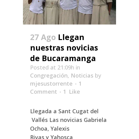
27 Ago
Llegan
nuestras novicias
de Bucaramanga
Posted at 21:09h
in
Congregación
,
Noticias
by
mjesustorrente
1
Comment
1
Like
Llegada a Sant Cugat del
Vallés Las novicias Gabriela
Ochoa, Yalexis
Rivas y Yahosca