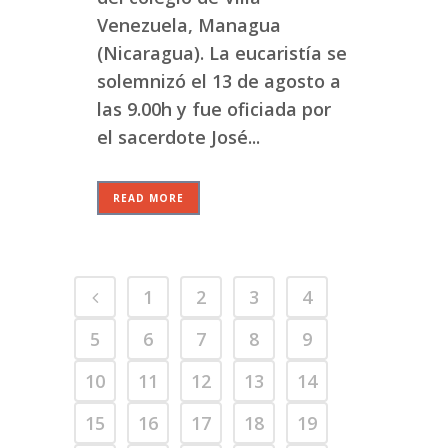
Venezuela, Managua
(Nicaragua). La eucaristía se
solemnizó el 13 de agosto a
las 9.00h y fue oficiada por
el sacerdote José...
READ MORE
1
2
3
4
5
6
7
8
9
10
11
12
13
14
15
16
17
18
19