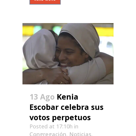
13 Ago
Kenia
Escobar celebra sus
votos perpetuos
Posted at 17:10h
in
Congregación
,
Noticias
,