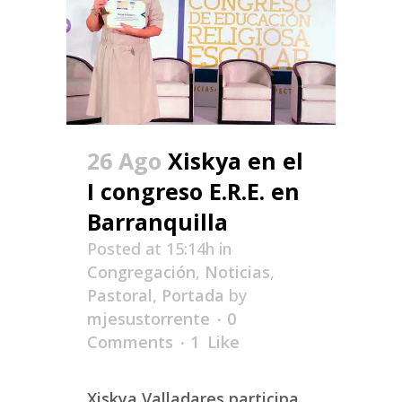
26 Ago
Xiskya en el
I congreso E.R.E. en
Barranquilla
Posted at 15:14h
in
Congregación
,
Noticias
,
Pastoral
,
Portada
by
mjesustorrente
0
Comments
1
Like
Xiskya Valladares participa