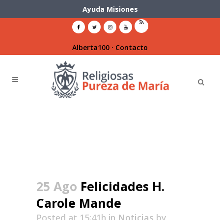
Ayuda Misiones
Alberta100
·
Contacto
25 Ago
Felicidades H.
Carole Mande
Posted at 15:41h
in
Noticias
by