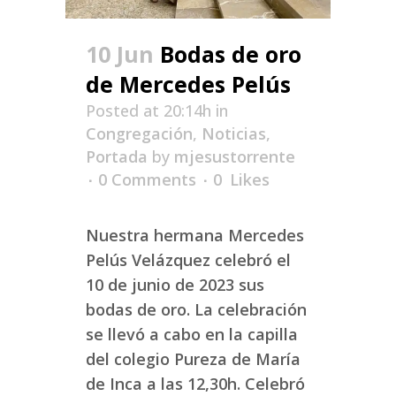
10 Jun
Bodas de oro
de Mercedes Pelús
Posted at 20:14h
in
Congregación
,
Noticias
,
Portada
by
mjesustorrente
0 Comments
0
Likes
Nuestra hermana Mercedes
Pelús Velázquez celebró el
10 de junio de 2023 sus
bodas de oro. La celebración
se llevó a cabo en la capilla
del colegio Pureza de María
de Inca a las 12,30h. Celebró