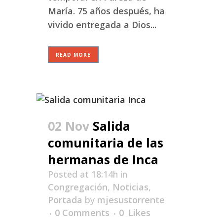
María. 75 años después, ha
vivido entregada a Dios...
READ MORE
02 Nov
Salida
comunitaria de las
hermanas de Inca
Posted at 18:14h
in
Congregación
,
Noticias
,
Portada
by
mjesustorrente
0 Comments
0
Likes