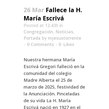
26 Mar
Fallece la H.
María Escrivá
Posted at 12:43h
in
Congregación
,
Noticias
,
Portada
by
mjesustorrente
0 Comments
0
Likes
Nuestra hermana María
Escrivá Gregori falleció en la
comunidad del colegio
Madre Alberta el 25 de
marzo de 2025, festividad de
la Anunciación. Pinceladas
de su vida La H. María
Escrivá nació en 1927 en el