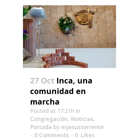
27 Oct
Inca, una
comunidad en
marcha
Posted at 17:21h
in
Congregación
,
Noticias
,
Portada
by
mjesustorrente
0 Comments
0
Likes