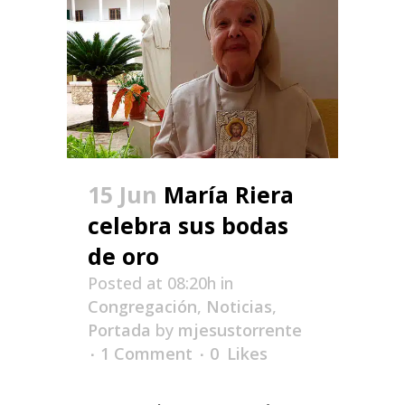
15 Jun
María Riera
celebra sus bodas
de oro
Posted at 08:20h
in
Congregación
,
Noticias
,
Portada
by
mjesustorrente
1 Comment
0
Likes