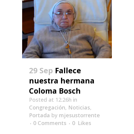
29 Sep
Fallece
nuestra hermana
Coloma Bosch
Posted at 12:26h
in
Congregación
,
Noticias
,
Portada
by
mjesustorrente
0 Comments
0
Likes