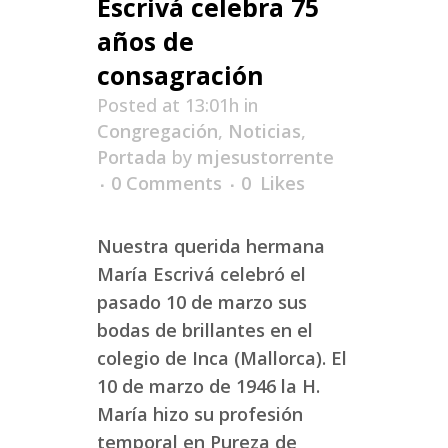
Escrivá celebra 75
años de
consagración
Posted at 13:01h
in
Congregación
,
Noticias
,
Portada
by
mjesustorrente
0 Comments
0
Likes
Nuestra querida hermana
María Escrivá celebró el
pasado 10 de marzo sus
bodas de brillantes en el
colegio de Inca (Mallorca). El
10 de marzo de 1946 la H.
María hizo su profesión
temporal en Pureza de