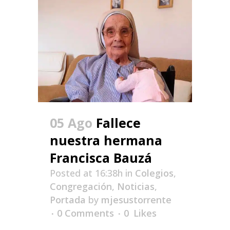
05 Ago
Fallece
nuestra hermana
Francisca Bauzá
Posted at 16:38h
in
Colegios
,
Congregación
,
Noticias
,
Portada
by
mjesustorrente
0 Comments
0
Likes