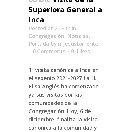
Superiora General a
Inca
Posted at 20:31h
in
Congregación
,
Noticias
,
Portada
by
mjesustorrente
0 Comments
0
Likes
1ª visita canónica a Inca en
el sexenio 2021-2027 La H.
Elisa Anglés ha comenzado
ya sus visitas por las
comunidades de la
Congregación. Hoy, 6 de
diciembre, finaliza la visita
canónica a la comunidad y