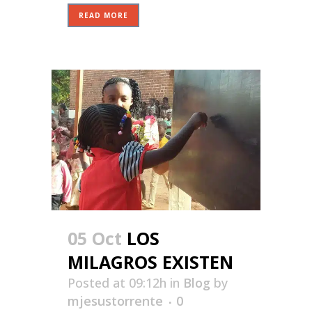
READ MORE
05 Oct
LOS
MILAGROS EXISTEN
Posted at 09:12h
in
Blog
by
mjesustorrente
0