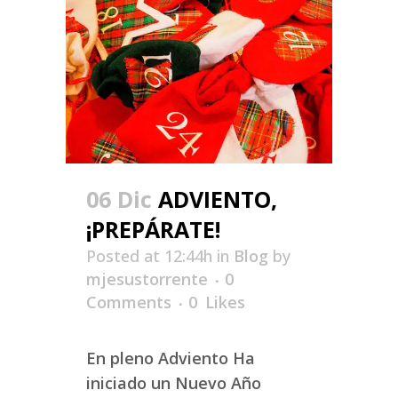
06 Dic
ADVIENTO,
¡PREPÁRATE!
Posted at 12:44h
in
Blog
by
mjesustorrente
0
Comments
0
Likes
En pleno Adviento Ha
iniciado un Nuevo Año