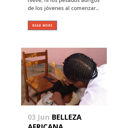
nieve, ni los pesados abrigos
de los jóvenes al comenzar...
READ MORE
03 Jun
BELLEZA
AFRICANA