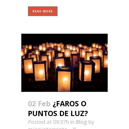
READ MORE
02 Feb
¿FAROS O
PUNTOS DE LUZ?
Posted at 09:37h
in
Blog
by