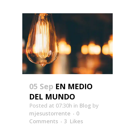
05 Sep
EN MEDIO
DEL MUNDO
Posted at 07:30h
in
Blog
by
mjesustorrente
0
Comments
3
Likes