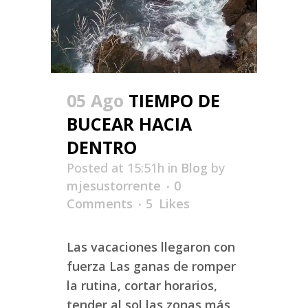
05 Ago
TIEMPO DE
BUCEAR HACIA
DENTRO
Posted at 15:51h
in
Blog
by
mjesustorrente
0
Comments
5
Likes
Las vacaciones llegaron con
fuerza Las ganas de romper
la rutina, cortar horarios,
tender al sol las zonas más