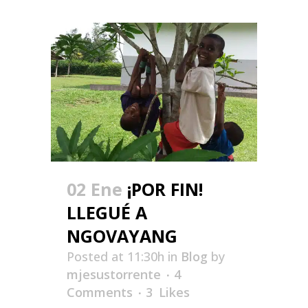
02 Ene
¡POR FIN!
LLEGUÉ A
NGOVAYANG
Posted at 11:30h
in
Blog
by
mjesustorrente
4
Comments
3
Likes