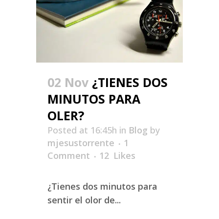
02 Nov
¿TIENES DOS
MINUTOS PARA
OLER?
Posted at 16:45h
in
Blog
by
mjesustorrente
1
Comment
12
Likes
¿Tienes dos minutos para
sentir el olor de...