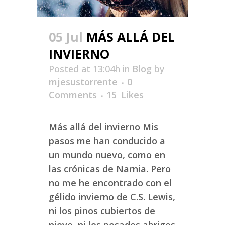
05 Jul
MÁS ALLÁ DEL
INVIERNO
Posted at 13:04h
in
Blog
by
mjesustorrente
0
Comments
15
Likes
Más allá del invierno Mis
pasos me han conducido a
un mundo nuevo, como en
las crónicas de Narnia. Pero
no me he encontrado con el
gélido invierno de C.S. Lewis,
ni los pinos cubiertos de