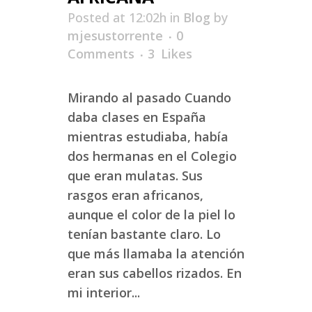
Posted at 12:02h
in
Blog
by
mjesustorrente
0
Comments
3
Likes
Mirando al pasado Cuando
daba clases en España
mientras estudiaba, había
dos hermanas en el Colegio
que eran mulatas. Sus
rasgos eran africanos,
aunque el color de la piel lo
tenían bastante claro. Lo
que más llamaba la atención
eran sus cabellos rizados. En
mi interior...