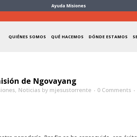
Ayuda Misiones
QUIÉNES SOMOS
QUÉ HACEMOS
DÓNDE ESTAMOS
S
misión de Ngovayang
siones
,
Noticias
by
mjesustorrente
0 Comments