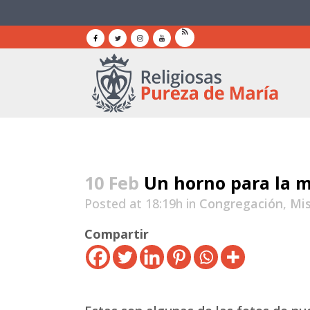
10 Feb
Un horno para la 
Posted at 18:19h
in
Congregación
,
Mi
Compartir