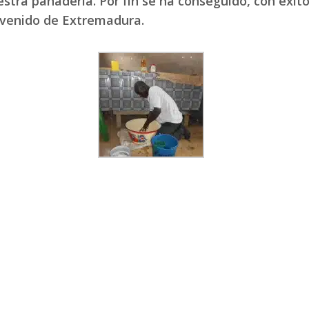
stra panadería. Por fin se ha conseguido, con éxito
venido de Extremadura.