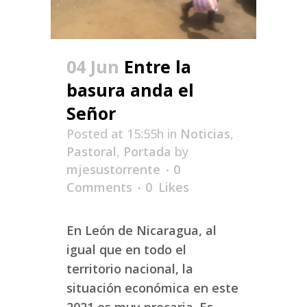
04 Jun
Entre la
basura anda el
Señor
Posted at 15:55h
in
Noticias
,
Pastoral
,
Portada
by
mjesustorrente
0
Comments
0
Likes
En León de Nicaragua, al
igual que en todo el
territorio nacional, la
situación económica en este
2021 es muy precaria. Es