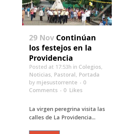
29 Nov
Continúan
los festejos en la
Providencia
Posted at 17:53h
in
Colegios
,
Noticias
,
Pastoral
,
Portada
by
mjesustorrente
0
Comments
0
Likes
La virgen peregrina visita las
calles de La Providencia...