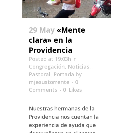
29 May
«Mente
clara» en la
Providencia
Posted at 19:03h
in
Congregación
,
Noticias
,
Pastoral
,
Portada
by
mjesustorrente
0
Comments
0
Likes
Nuestras hermanas de la
Providencia nos cuentan la
experiencia de ayuda que