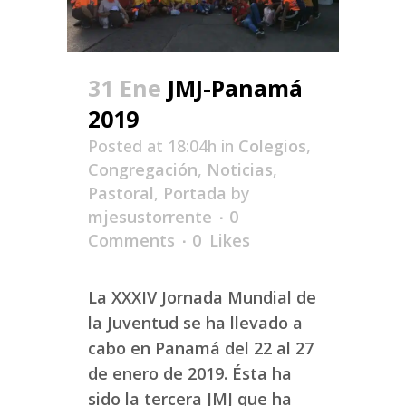
31 Ene
JMJ-Panamá
2019
Posted at 18:04h
in
Colegios
,
Congregación
,
Noticias
,
Pastoral
,
Portada
by
mjesustorrente
0
Comments
0
Likes
La XXXIV Jornada Mundial de
la Juventud se ha llevado a
cabo en Panamá del 22 al 27
de enero de 2019.​ Ésta ha
sido la tercera JMJ que ha