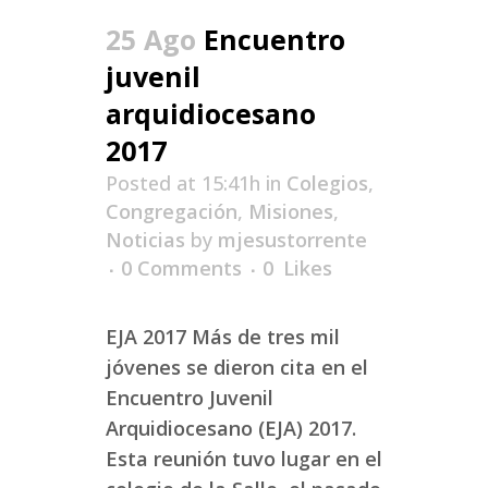
25 Ago
Encuentro
juvenil
arquidiocesano
2017
Posted at 15:41h
in
Colegios
,
Congregación
,
Misiones
,
Noticias
by
mjesustorrente
0 Comments
0
Likes
EJA 2017 Más de tres mil
jóvenes se dieron cita en el
Encuentro Juvenil
Arquidiocesano (EJA) 2017.
Esta reunión tuvo lugar en el