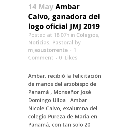
14 May
Ambar
Calvo, ganadora del
logo oficial JMJ 2019
Posted at 18:07h
in
Colegios
,
Noticias
,
Pastoral
by
mjesustorrente
1
Comment
0
Likes
Ambar, recibió la felicitación
de manos del arzobispo de
Panamá , Monseñor José
Domingo Ulloa Ambar
Nicole Calvo, exalumna del
colegio Pureza de María en
Panamá, con tan solo 20