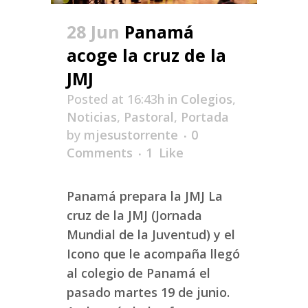
28 Jun
Panamá
acoge la cruz de la
JMJ
Posted at 16:43h
in
Colegios
,
Noticias
,
Pastoral
,
Portada
by
mjesustorrente
0
Comments
1
Like
Panamá prepara la JMJ La
cruz de la JMJ (Jornada
Mundial de la Juventud) y el
Icono que le acompaña llegó
al colegio de Panamá el
pasado martes 19 de junio.