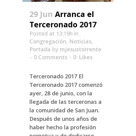
29 Jun
Arranca el
Terceronado 2017
Posted at 13:19h
in
Congregación
,
Noticias
,
Portada
by
mjesustorrente
0 Comments
0
Likes
Terceronado 2017 El
Terceronado 2017 comenzó
ayer, 28 de junio, con la
llegada de las terceronas a
la comunidad de San Juan.
Después de unos años de
haber hecho la profesión
perpetua y de dedicarse