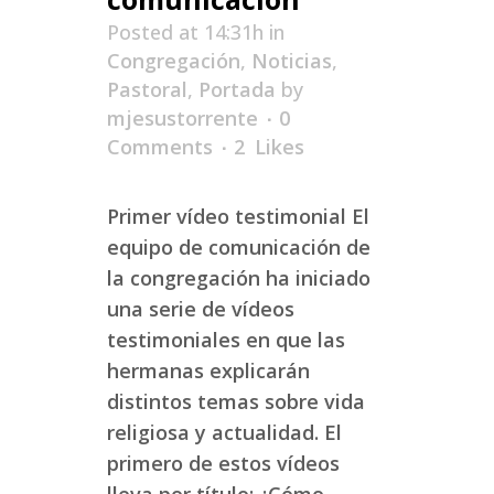
Posted at 14:31h
in
Congregación
,
Noticias
,
Pastoral
,
Portada
by
mjesustorrente
0
Comments
2
Likes
Primer vídeo testimonial El
equipo de comunicación de
la congregación ha iniciado
una serie de vídeos
testimoniales en que las
hermanas explicarán
distintos temas sobre vida
religiosa y actualidad. El
primero de estos vídeos
lleva por título: ¿Cómo