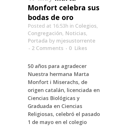
Monfort celebra sus
bodas de oro
Posted at 16:53h
in
Colegios
,
Congregación
,
Noticias
,
Portada
by
mjesustorrente
2 Comments
0
Likes
50 años para agradecer
Nuestra hermana Marta
Monfort i Miserachs, de
origen catalán, licenciada en
Ciencias Biológicas y
Graduada en Ciencias
Religiosas, celebró el pasado
1 de mayo en el colegio