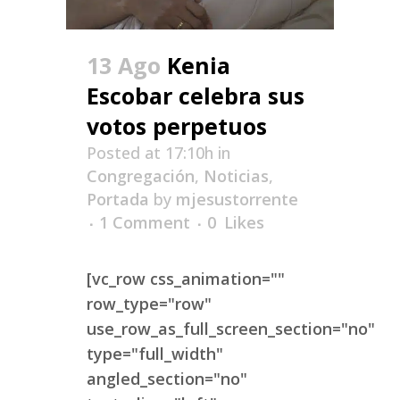
13 Ago
Kenia
Escobar celebra sus
votos perpetuos
Posted at 17:10h
in
Congregación
,
Noticias
,
Portada
by
mjesustorrente
1 Comment
0
Likes
[vc_row css_animation=""
row_type="row"
use_row_as_full_screen_section="no"
type="full_width"
angled_section="no"