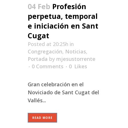
04 Feb
Profesión
perpetua, temporal
e iniciación en Sant
Cugat
Posted at 20:25h
in
Congregación
,
Noticias
,
Portada
by
mjesustorrente
0 Comments
0
Likes
Gran celebración en el
Noviciado de Sant Cugat del
Vallés...
READ MORE