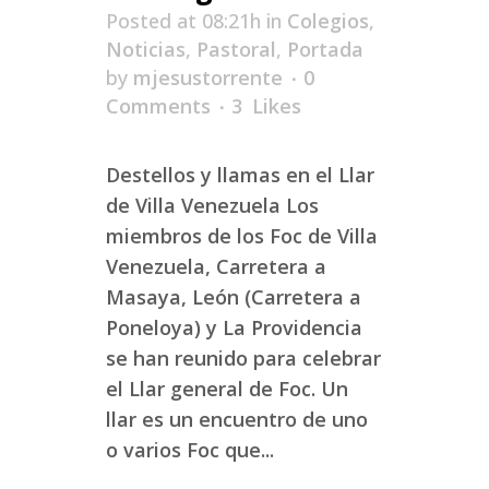
Posted at 08:21h
in
Colegios
,
Noticias
,
Pastoral
,
Portada
by
mjesustorrente
0
Comments
3
Likes
Destellos y llamas en el Llar
de Villa Venezuela Los
miembros de los Foc de Villa
Venezuela, Carretera a
Masaya, León (Carretera a
Poneloya) y La Providencia
se han reunido para celebrar
el Llar general de Foc. Un
llar es un encuentro de uno
o varios Foc que...