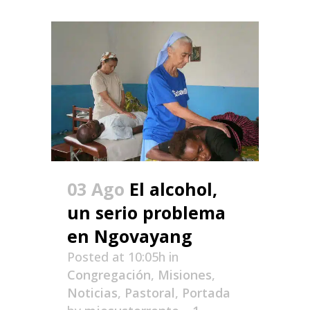
03 Ago
El alcohol,
un serio problema
en Ngovayang
Posted at 10:05h
in
Congregación
,
Misiones
,
Noticias
,
Pastoral
,
Portada