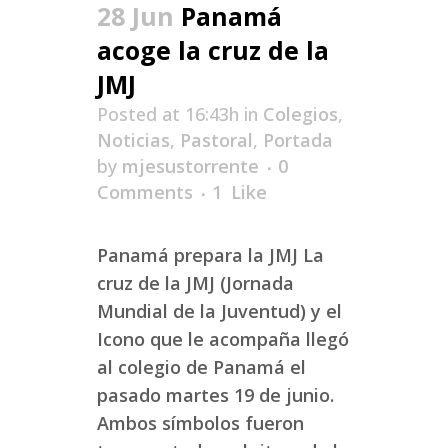
28 Jun
Panamá
acoge la cruz de la
JMJ
Posted at 16:43h
in
Colegios
,
Noticias
,
Pastoral
,
Portada
by
mjesustorrente
0
Comments
1
Like
Panamá prepara la JMJ La
cruz de la JMJ (Jornada
Mundial de la Juventud) y el
Icono que le acompaña llegó
al colegio de Panamá el
pasado martes 19 de junio.
Ambos símbolos fueron