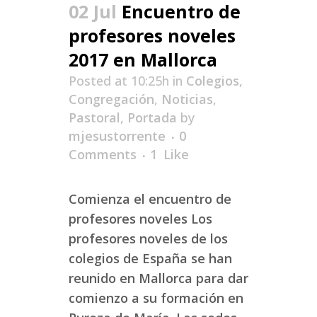
02 Jul
Encuentro de
profesores noveles
2017 en Mallorca
Posted at 10:25h
in
Colegios
,
Congregación
,
Noticias
,
Pastoral
,
Portada
by
mjesustorrente
0
Comments
1
Like
Comienza el encuentro de
profesores noveles Los
profesores noveles de los
colegios de España se han
reunido en Mallorca para dar
comienzo a su formación en