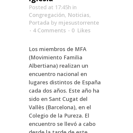
Posted at 17:45h
in
Congregación
,
Noticias
,
Portada
by
mjesustorrente
4 Comments
0
Likes
Los miembros de MFA
(Movimiento Familia
Albertiana) realizan un
encuentro nacional en
lugares distintos de España
cada dos años. Este año ha
sido en Sant Cugat del
Vallès (Barcelona), en el
Colegio de la Pureza. El
encuentro se llevó a cabo
desde la tarde de este...