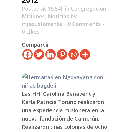
Posted at 15:54h
in
Congregación
,
Misiones
,
Noticias
by
mjesustorrente
0 Comments
0
Likes
Compartir
Las HH. Carolina Benavent y
Karla Patricia Toruño realizaron
una experiencia misionera en la
nueva fundación de Camerún.
Realizaron unas colonias de ocho