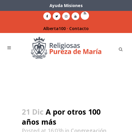
Ayuda Misiones
Alberta100
·
Contacto
21 Dic
A por otros 100
años más
Posted at 16:03h
in
Congregación
,