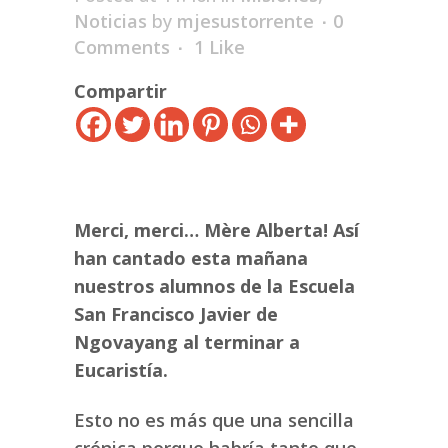
Noticias
by
mjesustorrente
0
Comments
1
Like
Compartir
Merci, merci… Mère Alberta! Así
han cantado esta mañana
nuestros alumnos de la Escuela
San Francisco Javier de
Ngovayang al terminar a
Eucaristía.
Esto no es más que una sencilla
crónica porque habría tanto que