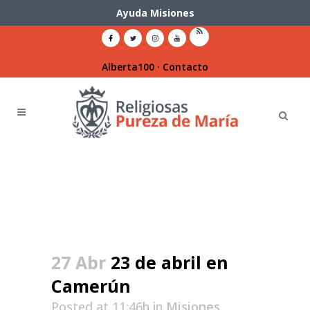
Ayuda Misiones
Alberta100
·
Contacto
27 Abr
23 de abril en
Camerún
Posted at 11:46h
in
Misiones
,