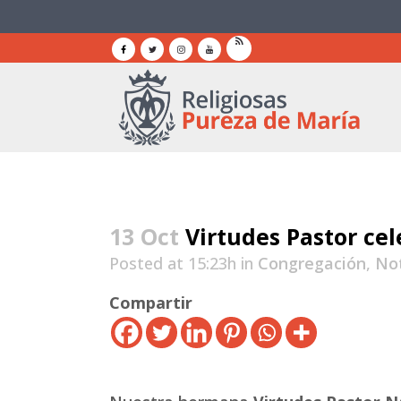
13 Oct
Virtudes Pastor cel
Posted at 15:23h
in
Congregación
,
Not
Compartir