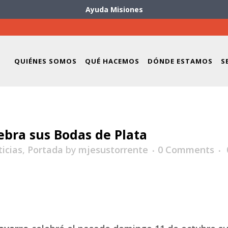
Ayuda Misiones
QUIÉNES SOMOS
QUÉ HACEMOS
DÓNDE ESTAMOS
S
ebra sus Bodas de Plata
icias
,
Portada
by
mjesustorrente
0 Comments