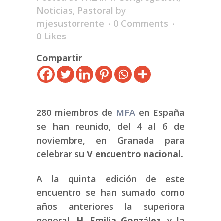
Noticias
,
Pastoral
by
mjesustorrente
0 Comments
0
Likes
Compartir
280 miembros de
MFA
en España
se han reunido, del 4 al 6 de
noviembre, en Granada para
celebrar su
V encuentro nacional.
A la quinta edición de este
encuentro se han sumado como
años anteriores la superiora
general,
H. Emilia González
, y la