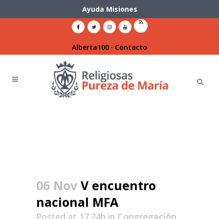
Ayuda Misiones
Alberta100
·
Contacto
06 Nov
V encuentro
nacional MFA
Posted at 17:24h
in
Congregación
,