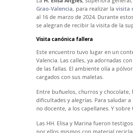
La
H. Elisa Anglés
, superiora genera
Grao-Valencia
, para realizar la
visita
al 16 de marzo de 2024. Durante estos
se alegran de recibir la visita de la s
Visita canónica fallera
Este encuentro tuvo lugar en un conte
Valencia. Las calles, ya adornadas con
de las fallas. El ambiente olía a pólvo
cargados con sus maletas.
Entre buñuelos, churros y chocolate, 
dificultades y alegrías. Para saludar 
no docente, a los capellanes. Y sobre 
Las HH. Elisa y Marina fueron testig
por ellos mismos con material recicl