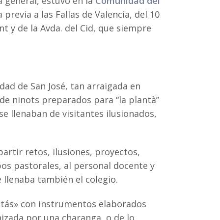
ia general, estuvo en la
Comunidad del
revia a las Fallas de Valencia, del 10
t y de la Avda. del Cid, que siempre
dad de San José, tan arraigada en
 de ninots preparados para “la plantà”
 se llenaban de visitantes ilusionados,
rtir retos, ilusiones, proyectos,
upos pastorales, al personal docente y
e llenaba también el colegio.
letás» con instrumentos elaborados
izada por una charanga, o de lo