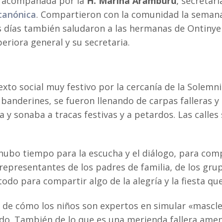
l, acompañada por la
H. Marina Aramburu
, secretar
 canónica
. Compartieron con la comunidad la semana p
 días también saludaron a las hermanas de Ontinyen
uperiora general y su secretaria.
xto social muy festivo por la cercanía de la Solemni
 banderines, se fueron llenando de carpas falleras y
ra y sonaba a tracas festivas y a petardos. Las calles
hubo tiempo para la escucha y el diálogo, para compa
a representantes de los padres de familia, de los gr
todo para compartir algo de la alegría y la fiesta qu
os de cómo los niños son expertos en simular «masc
ado. También de lo que es una merienda fallera amen