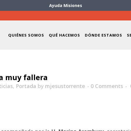
Ayuda Misiones
QUIÉNES SOMOS
QUÉ HACEMOS
DÓNDE ESTAMOS
S
a muy fallera
icias
,
Portada
by
mjesustorrente
0 Comments