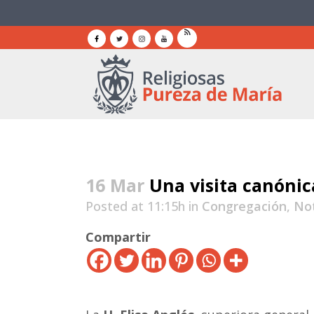
16 Mar
Una visita canónic
Posted at 11:15h
in
Congregación
,
Not
Compartir