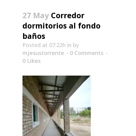
27 May
Corredor
dormitorios al fondo
baños
Posted at 07:22h
in
by
mjesustorrente
0 Comments
0
Likes