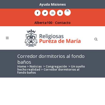
Ayuda Misiones
Alberta100
·
Contacto
Corredor dormitorios al fondo
baños
Home
>
Noticias
>
Congregación
>
Un sueño
hecho realidad
>
Corredor dormitorios al
fondo baños