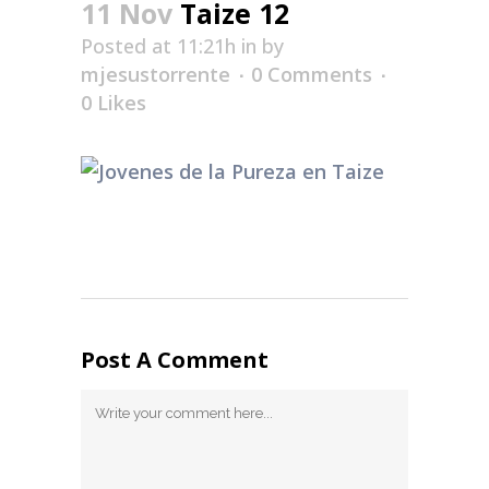
11 Nov
Taize 12
Posted at 11:21h
in
by
mjesustorrente
0 Comments
0
Likes
Post A Comment