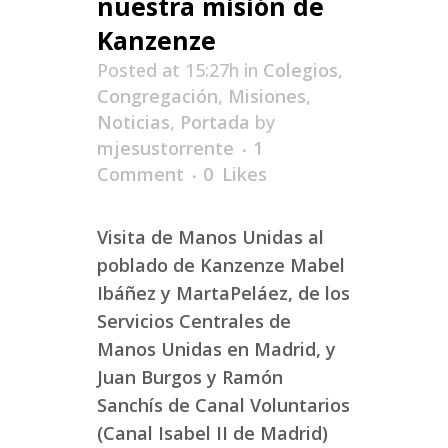
nuestra misión de
Kanzenze
Posted at 15:27h
in
Colegios
,
Congregación
,
Misiones
,
Noticias
,
Portada
by
mjesustorrente
1
Comment
0
Likes
Visita de Manos Unidas al
poblado de Kanzenze Mabel
Ibáñez y MartaPeláez, de los
Servicios Centrales de
Manos Unidas en Madrid, y
Juan Burgos y Ramón
Sanchís de Canal Voluntarios
(Canal Isabel II de Madrid)