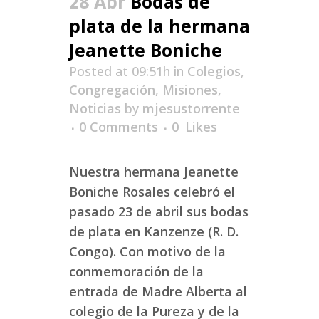
28 Abr
Bodas de
plata de la hermana
Jeanette Boniche
Posted at 09:51h
in
Colegios
,
Congregación
,
Misiones
,
Noticias
by
mjesustorrente
0 Comments
0
Likes
Nuestra hermana Jeanette
Boniche Rosales celebró el
pasado 23 de abril sus bodas
de plata en Kanzenze (R. D.
Congo). Con motivo de la
conmemoración de la
entrada de Madre Alberta al
colegio de la Pureza y de la