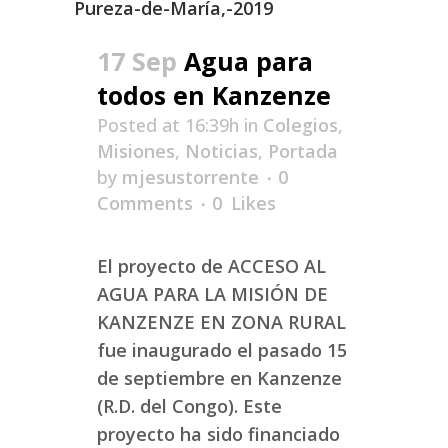
17 Sep
Agua para
todos en Kanzenze
Posted at 16:39h
in
Colegios
,
Misiones
,
Noticias
,
Portada
by
mjesustorrente
0
Comments
0
Likes
El proyecto de ACCESO AL
AGUA PARA LA MISIÓN DE
KANZENZE EN ZONA RURAL
fue inaugurado el pasado 15
de septiembre en Kanzenze
(R.D. del Congo). Este
proyecto ha sido financiado