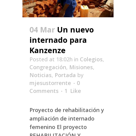
04 Mar
Un nuevo
internado para
Kanzenze
Posted at 18:02h
in
Colegios
,
Congregación
,
Misiones
,
Noticias
,
Portada
by
mjesustorrente
0
Comments
1
Like
Proyecto de rehabilitación y
ampliación de internado
femenino El proyecto
REHABILITACIÓN Y