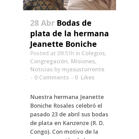
28 Abr
Bodas de
plata de la hermana
Jeanette Boniche
Posted at 09:51h
in
Colegios
,
Congregación
,
Misiones
,
Noticias
by
mjesustorrente
0 Comments
0
Likes
Nuestra hermana Jeanette
Boniche Rosales celebró el
pasado 23 de abril sus bodas
de plata en Kanzenze (R. D.
Congo). Con motivo de la