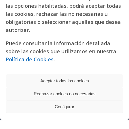
las opciones habilitadas, podrá aceptar todas
las cookies, rechazar las no necesarias u
obligatorias o seleccionar aquellas que desea
autorizar.
Puede consultar la información detallada
sobre las cookies que utilizamos en nuestra
Política de Cookies
.
Aceptar todas las cookies
Rechazar cookies no necesarias
Política de privacidad
|
Política de cookies
Réplicas de relojes
Configurar
fake Rolex
Copyright © 2022 RR. Pureza de María
Watches
Política de actuación ante la solicitud de donaciones para Misiones