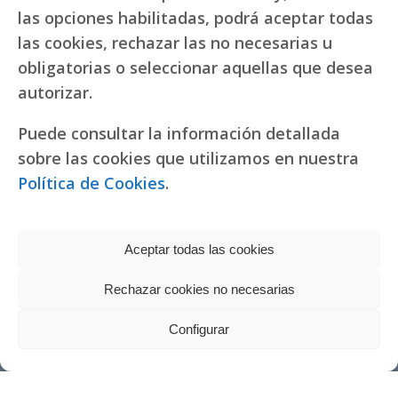
las opciones habilitadas, podrá aceptar todas
las cookies, rechazar las no necesarias u
obligatorias o seleccionar aquellas que desea
autorizar.
Puede consultar la información detallada
sobre las cookies que utilizamos en nuestra
Política de Cookies
.
Aceptar todas las cookies
Rechazar cookies no necesarias
Política de privacidad
|
Política de cookies
Réplicas de relojes
Configurar
fake Rolex
Copyright © 2022 RR. Pureza de María
Watches
Política de actuación ante la solicitud de donaciones para Misiones