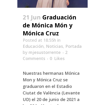
21 Jun
Graduación
de Mónica Món y
Mónica Cruz
Posted at 18:55h
in
Educación
,
Noticias
,
Portada
by
mjesustorrente
2
Comments
0
Likes
Nuestras hermanas Mónica
Mon y Mónica Cruz se
graduaron en el Estadio
Ciutat de València (Levante
UD) el 20 de junio de 2021 a