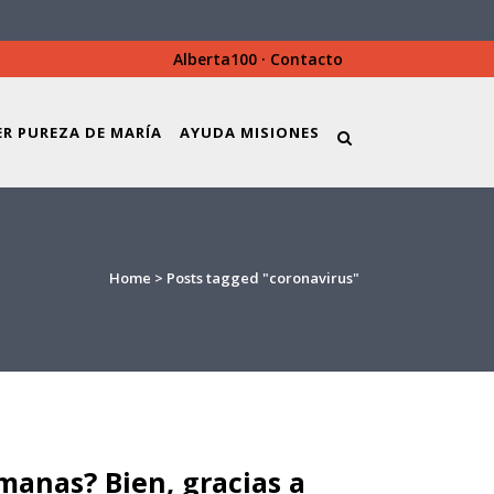
Alberta100
·
Contacto
ER PUREZA DE MARÍA
AYUDA MISIONES
Home
>
Posts tagged "coronavirus"
manas? Bien, gracias a