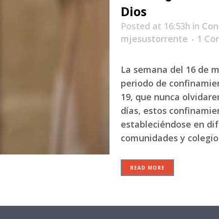
Dios
Posted at 16:53h
in
Con
mjesustorrente
1 C
La semana del 16 de 
periodo de confinamie
19, que nunca olvidarem
días, estos confinamie
estableciéndose en di
comunidades y colegio
READ MORE