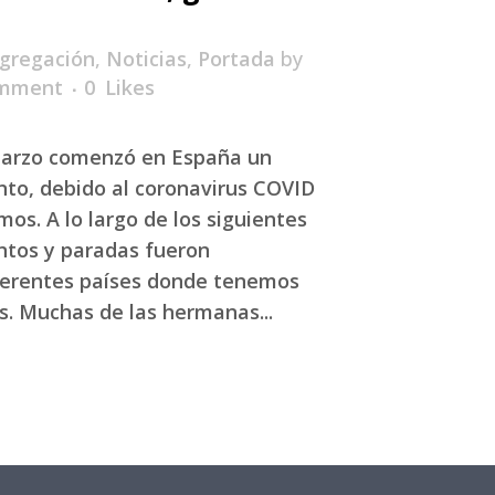
gregación
,
Noticias
,
Portada
by
omment
0
Likes
marzo comenzó en España un
nto, debido al coronavirus COVID
os. A lo largo de los siguientes
ntos y paradas fueron
ferentes países donde tenemos
s. Muchas de las hermanas...