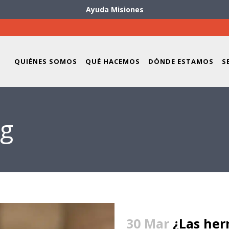
Ayuda Misiones
QUIÉNES SOMOS
QUÉ HACEMOS
DÓNDE ESTAMOS
S
ag
30 Mar
¿Las her