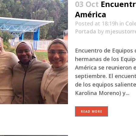
03 Oct
Encuentr
América
Posted at 18:19h
in
Col
Portada
by
mjesustorr
Encuentro de Equipos 
hermanas de los Equip
América se reunieron e
septiembre. El encuen
de los equipos salient
Karolina Moreno) y...
READ MORE