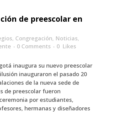
ción de preescolar en
egios
,
Congregación
,
Noticias
,
ente
0 Comments
0
Likes
gotá inaugura su nuevo preescolar
ilusión inauguraron el pasado 20
alaciones de la nueva sede de
s de preescolar fueron
ceremonia por estudiantes,
ofesores, hermanas y diseñadores