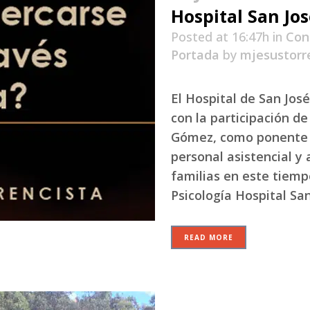
Hospital San Jo
Posted at 16:47h
in
Con
Portada
by
mjesustorr
El Hospital de San Jos
con la participación 
Gómez, como ponente en
personal asistencial y 
familias en este tiemp
Psicología Hospital San
READ MORE