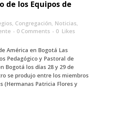
o de los Equipos de
egios
,
Congregación
,
Noticias
,
ente
0 Comments
0
Likes
de América en Bogotá Las
os Pedagógico y Pastoral de
n Bogotá los días 28 y 29 de
tro se produjo entre los miembros
es (Hermanas Patricia Flores y