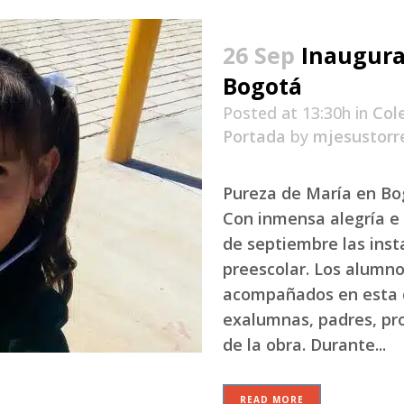
26 Sep
Inaugura
Bogotá
Posted at 13:30h
in
Col
Portada
by
mjesustorr
Pureza de María en Bo
Con inmensa alegría e 
de septiembre las inst
preescolar. Los alumno
acompañados en esta 
exalumnas, padres, pr
de la obra. Durante...
READ MORE