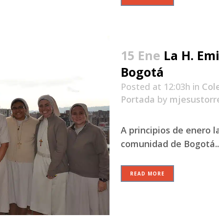
15 Ene
La H. Emi
Bogotá
Posted at 12:03h
in
Col
Portada
by
mjesustorr
A principios de enero l
comunidad de Bogotá..
READ MORE