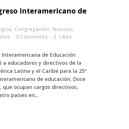
reso Interamericano de
egios
,
Congregación
,
Noticias
,
ente
0 Comments
2
Likes
 Interamericana de Educación
ó a educadores y directivos de la
rica Latina y el Caribe para la 25ª
Interamericano de educación. Doce
 que ocupan cargos directivos,
tro países en...