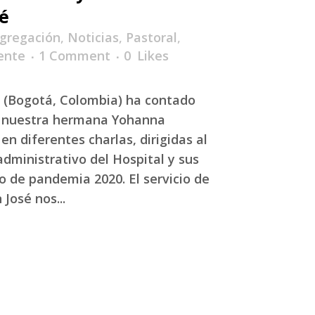
sé
gregación
,
Noticias
,
Pastoral
,
ente
1 Comment
0
Likes
é (Bogotá, Colombia) ha contado
de nuestra hermana Yohanna
 diferentes charlas, dirigidas al
administrativo del Hospital y sus
o de pandemia 2020. El servicio de
 José nos...