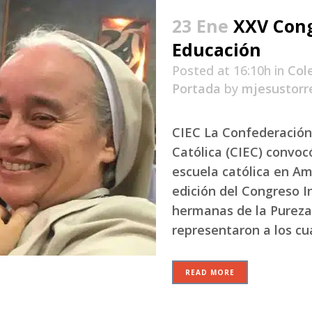
23 Ene
XXV Cong
Educación
Posted at 16:10h
in
Col
Portada
by
mjesustorr
CIEC La Confederación
Católica (CIEC) convoc
escuela católica en Amé
edición del Congreso 
hermanas de la Pureza,
representaron a los cua
READ MORE