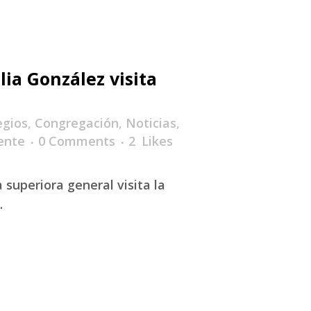
lia González visita
egios
,
Congregación
,
Noticias
,
ente
0 Comments
2
Likes
a superiora general visita la
.