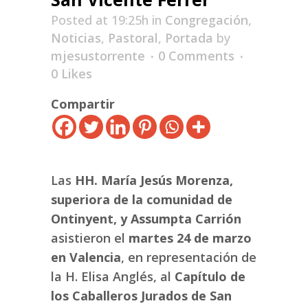
Posted at 19:25h
in
Congregación
,
Noticias
,
Pastoral
,
Portada
by
mjesustorrente
0 Comments
0
Likes
Compartir
Las
HH. María Jesús Morenza,
superiora de la comunidad de
Ontinyent, y Assumpta Carrión
asistieron el
martes 24 de marzo
en Valencia
, en representación de
la H. Elisa Anglés, al
Capítulo de
los Caballeros Jurados de San