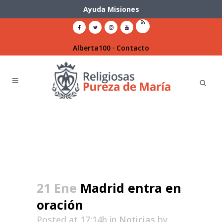
Ayuda Misiones
Alberta100
·
Contacto
21 Ene
Madrid entra en
oración
Posted at 17:14h
in
Noticias
by