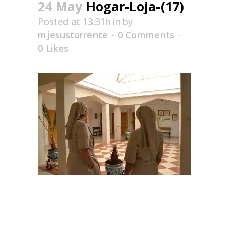
24 May
Hogar-Loja-(17)
Posted at 13:31h
in
by
mjesustorrente
0 Comments
0
Likes