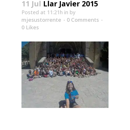
11 Jul
Llar Javier 2015
Posted at 11:21h
in
by
mjesustorrente
0 Comments
0
Likes