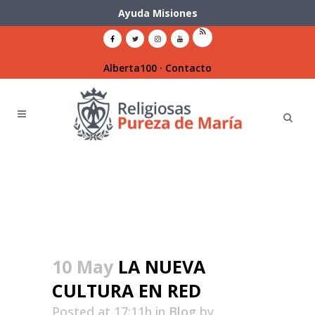
Ayuda Misiones
Alberta100
·
Contacto
10 May
LA NUEVA
CULTURA EN RED
Posted at 17:11h
in
Blog
by