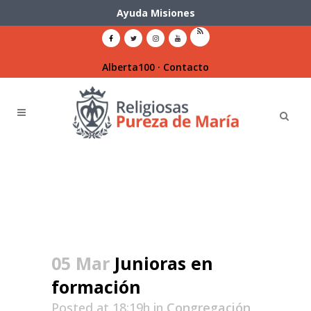
Ayuda Misiones
Alberta100
·
Contacto
05 Mar
Junioras en
formación
Posted at 18:19h
in
Congregación
,