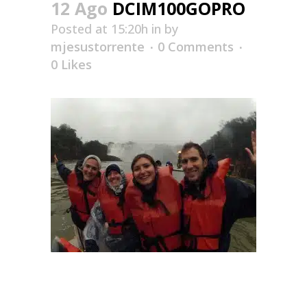
12 Ago
DCIM100GOPRO
Posted at 15:20h
in
by
mjesustorrente
0 Comments
0
Likes