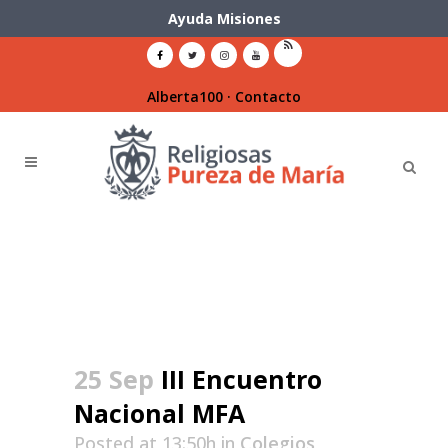
Ayuda Misiones
Alberta100
·
Contacto
25 Sep
III Encuentro
Nacional MFA
Posted at 13:50h
in
Colegios
,