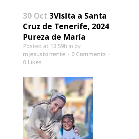
30 Oct
3Visita a Santa
Cruz de Tenerife, 2024
Pureza de María
Posted at 13:59h
in
by
mjesustorrente
0 Comments
0
Likes