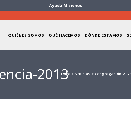
Ayuda Misiones
QUIÉNES SOMOS
QUÉ HACEMOS
DÓNDE ESTAMOS
S
encia-2013
Home
>
Noticias
>
Congregación
>
Gr