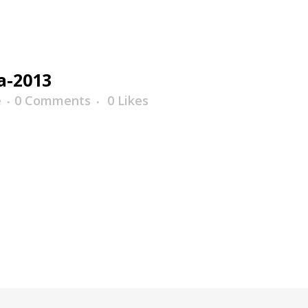
a-2013
e
0 Comments
0
Likes