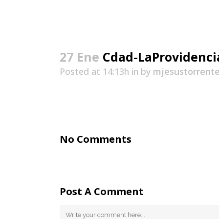
27 Ene
Cdad-LaProvidenci
Posted at 14:13h
in
by
mjesustorrent
No Comments
Post A Comment