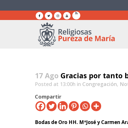
17 Ago
Gracias por tanto 
Posted at 13:00h
in
Congregación
,
Not
Compartir
Bodas de Oro HH. MªJosé y Carmen A