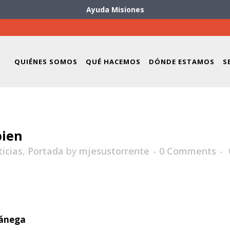
Ayuda Misiones
QUIÉNES SOMOS
QUÉ HACEMOS
DÓNDE ESTAMOS
S
bien
icias
,
Portada
by
mjesustorrente
0 Comments
ránega